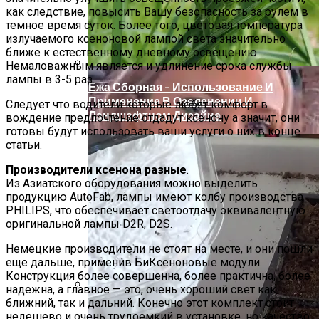
Нарушения В Области
как следствие, повысить Вашу безопасность за рулем в
Административного Права: Как
темное время суток. Более того, цветовая температура
Бороться И Как Устранить
излучаемого ксеноновой лампой света значительно
ближе к естественному дневному освещению.
Немаловажным является и удлинение срока службы
лампы в 3-5 раз.
Ежа Сборная – Использование И
Применение В Озеленении И
Следует что водители которые любят комфорт в
Ландшафтном Дизайне
вождение предпочтение отдадут ксенону а значит, они
готовы будут использовать ваши услуги о них в конце
статьи.
Производители ксенона разные
.
Из Азиатского оборудования можно выделить
продукцию AutoFab, лампы имеют колбу производства
PHILIPS, что обеспечивает светоотдачу эквивалентную
оригинальной лампы D2R, D2S.
Немецкие производители не стоят на месте, и они пошли
еще дальше, применив БиКсеноновые модули.
Конструкция более совершенна, более практична, более
надежна, а главное — это, очень хороший свет как
ближний, так и дальний. Конечно этот комплект стоит
5 Мифов О Работе Адвоката По
недешево и очень трудоемкий в установке, но качество