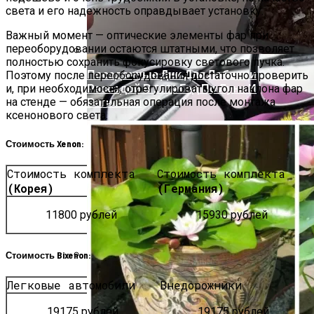
Уголовным Делам
света и его надежность оправдывает установку.
Важный момент — оптические элементы фар при
переоборудовании остаются штатными, что позволяет
полностью сохранить фокусировку светового пучка.
Посадочные Дни Для Лобелии
Поэтому после переоборудования достаточно проверить
Рассадой В 2024 Год По Луне И
и, при необходимости, отрегулировать угол наклона фар
Регионам
на стенде — обязательная операция после монтажа
ксенонового света.
Стоимость Xenon:
Стоимость комплекта
Стоимость комплекта
(Корея)
(Германия)
11800 рублей
15930 рублей
Стоимость Bixenon:
Актуальные Изменения В
Легковые автомобили
Внедорожники
Административном Законодательстве:
Что Изменилось
19175 рублей
19175 рублей