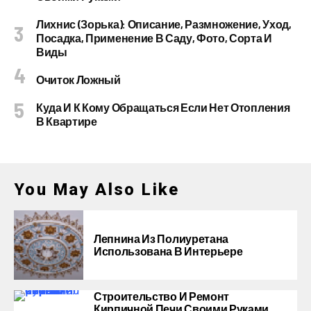
Лихнис (Зорька): Описание, Размножение, Уход,
Посадка, Применение В Саду, Фото, Сорта И
Виды
Очиток Ложный
Куда И К Кому Обращаться Если Нет Отопления
В Квартире
You May Also Like
Лепнина Из Полиуретана
Использована В Интерьере
Строительство И Ремонт
Кирпичной Печи Своими Руками