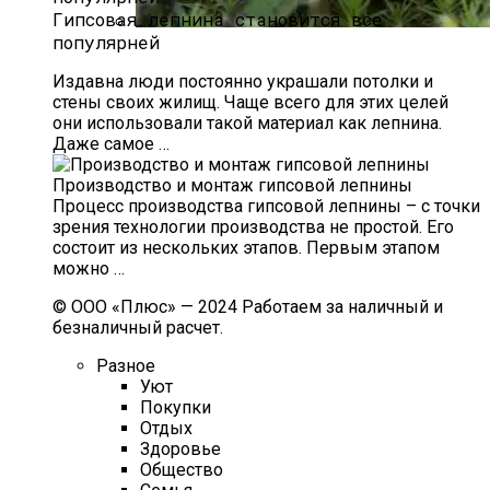
Гипсовая лепнина становится все
популярней
Что Такое Княженика, Где Произрастает
Ягода, Как Выглядит И Как Вырастить
Издавна люди постоянно украшали потолки и
стены своих жилищ. Чаще всего для этих целей
Арктическую Малину На Участке
они использовали такой материал как лепнина.
Даже самое …
Производство и монтаж гипсовой лепнины
Процесс производства гипсовой лепнины – с точки
зрения технологии производства не простой. Его
состоит из нескольких этапов. Первым этапом
можно …
© ООО «Плюс» — 2024 Работаем за наличный и
безналичный расчет.
Разное
Уют
Покупки
Отдых
Здоровье
Общество