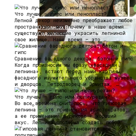
Что лучше — гипс или пенопласт?
Лепной декор неизменно преображает любое
пространство, вот почему в наше время
О Нюансах Выращивания И
существуют желающие украсить лепниной
Содержания Лотосов Дома И На Даче
свое жилище. Наше время — это …
Сравнение фасадного декора: бетон и гипс
Когда произносим мы фразу «фасадная
лепнина», встают перед нами картины
фасадного изумительного убранства музеев
и дворцов. Петродворец и Эрмитаж, …
Что лучше — гипс или полиуретан?
Во все времена считалось, что гипсовая
лепнина — это привилегия аристократов,
а ее применение в декоре — хороший
Как Оформить Наследство, Находясь
За Границей
вкус. Лепнина способна создать любой …