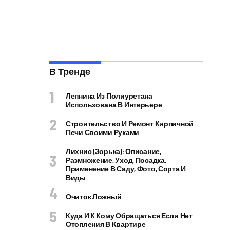
В Тренде
Лепнина Из Полиуретана
Использована В Интерьере
Строительство И Ремонт Кирпичной
Печи Своими Руками
Лихнис (Зорька): Описание,
Размножение, Уход, Посадка,
Применение В Саду, Фото, Сорта И
Виды
Очиток Ложный
Куда И К Кому Обращаться Если Нет
Отопления В Квартире