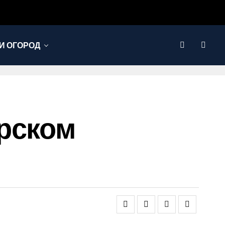
И ОГОРОД
рском