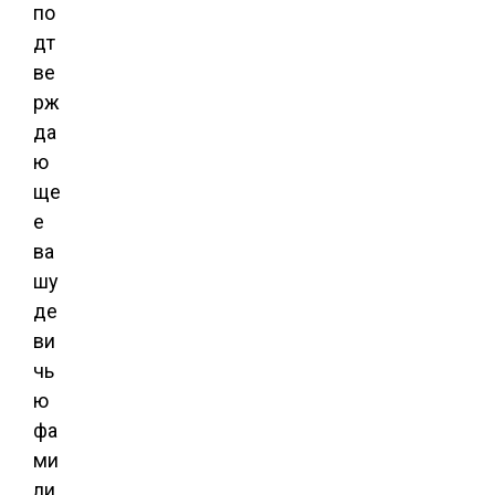
по
дт
ве
рж
да
ю
ще
е
ва
шу
де
ви
чь
ю
фа
ми
ли