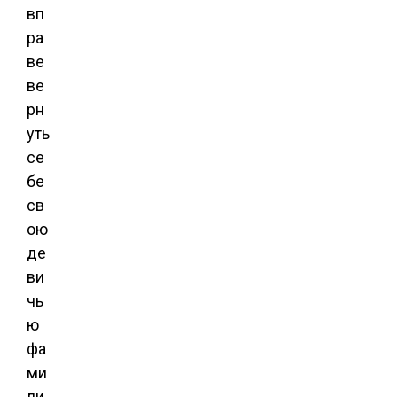
вп
ра
ве
ве
рн
уть
се
бе
св
ою
де
ви
чь
ю
фа
ми
ли