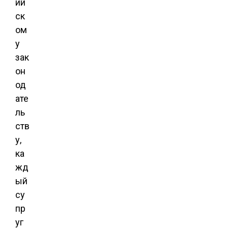
ий
ск
ом
у
зак
он
од
ате
ль
ств
у,
ка
жд
ый
су
пр
уг