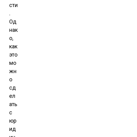
сти
.
Од
нак
о,
как
это
мо
жн
о
сд
ел
ать
с
юр
ид