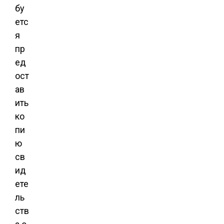
бу
етс
я
пр
ед
ост
ав
ить
ко
пи
ю
св
ид
ете
ль
ств