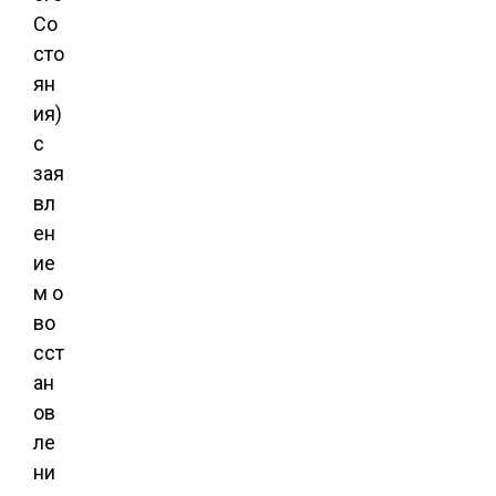
Со
сто
ян
ия)
с
зая
вл
ен
ие
м о
во
сст
ан
ов
ле
ни