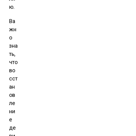
ю.
Ва
жн
о
зна
ть,
что
во
сст
ан
ов
ле
ни
е
де
ви