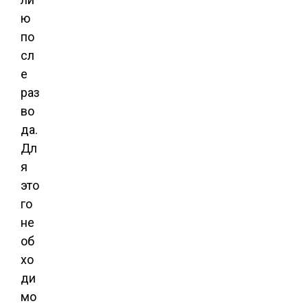
ю
по
сл
е
раз
во
да.
Дл
я
это
го
не
об
хо
ди
мо