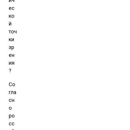
ич
ес
ко
й
точ
ки
зр
ен
ия
?
Со
гла
сн
о
ро
сс