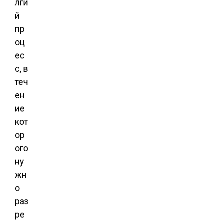
лги
й
пр
оц
ес
с, в
теч
ен
ие
кот
ор
ого
ну
жн
о
раз
ре