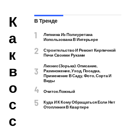
К
В Тренде
а
Лепнина Из Полиуретана
Использована В Интерьере
к
Строительство И Ремонт Кирпичной
Печи Своими Руками
в
Лихнис (Зорька): Описание,
Размножение, Уход, Посадка,
Применение В Саду, Фото, Сорта И
Виды
о
Очиток Ложный
с
Куда И К Кому Обращаться Если Нет
Отопления В Квартире
с