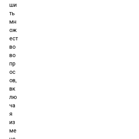
ши
ть
мн
ож
ест
во
во
пр
ос
ов,
вк
лю
ча
я
из
ме
не