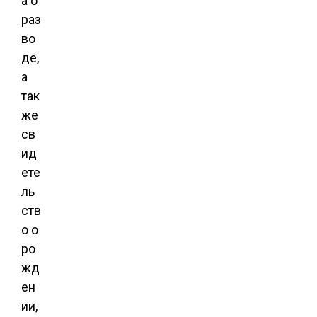
а о
раз
во
де,
а
так
же
св
ид
ете
ль
ств
о о
ро
жд
ен
ии,