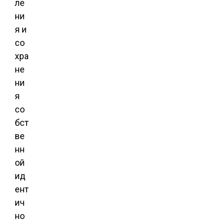
ле
ни
я и
со
хра
не
ни
я
со
бст
ве
нн
ой
ид
ент
ич
но