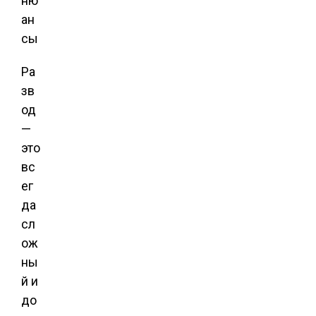
Ра
зв
од
—
это
вс
ег
да
сл
ож
ны
й и
до