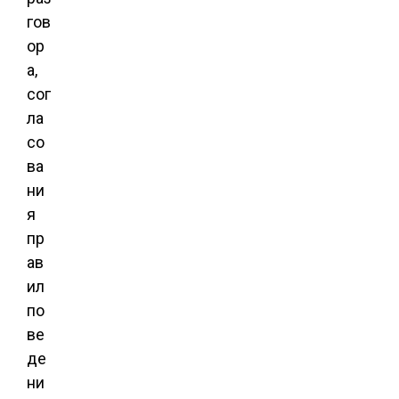
гов
ор
а,
сог
ла
со
ва
ни
я
пр
ав
ил
по
ве
де
ни