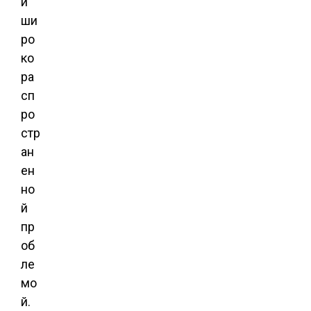
й
ши
ро
ко
ра
сп
ро
стр
ан
ен
но
й
пр
об
ле
мо
й.