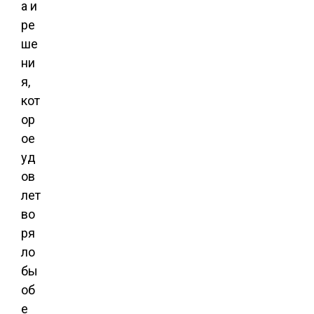
а и
ре
ше
ни
я,
кот
ор
ое
уд
ов
лет
во
ря
ло
бы
об
е