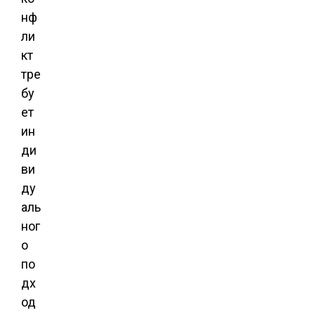
нф
ли
кт
тре
бу
ет
ин
ди
ви
ду
аль
ног
о
по
дх
од