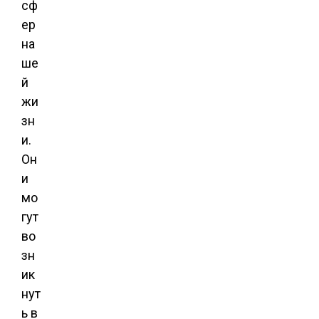
сф
ер
на
ше
й
жи
зн
и.
Он
и
мо
гут
во
зн
ик
нут
ь в