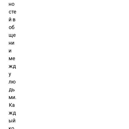
но
сте
й в
об
ще
ни
и
ме
жд
у
лю
дь
ми.
Ка
жд
ый
ко