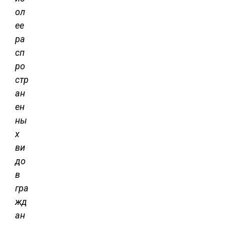
ол
ее
ра
сп
ро
стр
ан
ен
ны
х
ви
до
в
гра
жд
ан