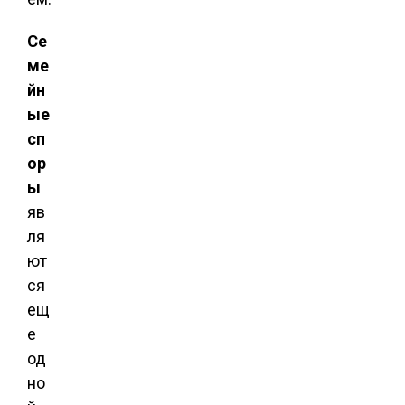
Се
ме
йн
ые
сп
ор
ы
яв
ля
ют
ся
ещ
е
од
но