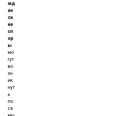
жд
ан
ск
ие
сп
ор
ы
мо
гут
во
зн
ик
нут
ь
по
са
мы