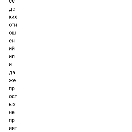
се
дс
ких
отн
ош
ен
ий
ил
и
да
же
пр
ост
ых
не
пр
ият