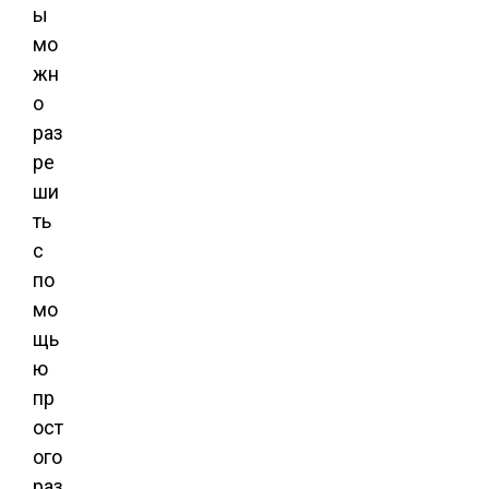
ы
мо
жн
о
раз
ре
ши
ть
с
по
мо
щь
ю
пр
ост
ого
раз