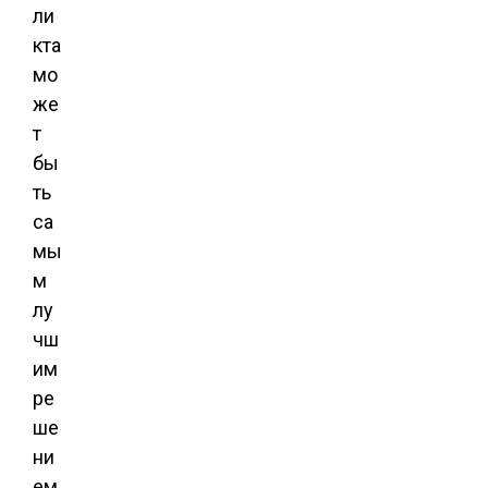
ли
кта
мо
же
т
бы
ть
са
мы
м
лу
чш
им
ре
ше
ни
ем.