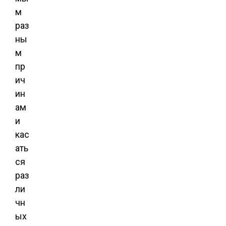
м
раз
ны
м
пр
ич
ин
ам
и
кас
ать
ся
раз
ли
чн
ых