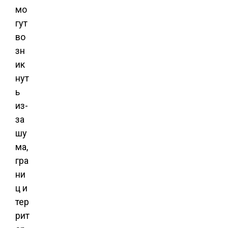
мо
гут
во
зн
ик
нут
ь
из-
за
шу
ма,
гра
ни
ц и
тер
рит