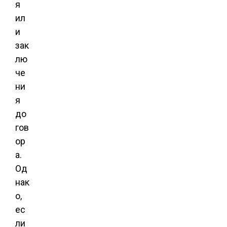
я
ил
и
зак
лю
че
ни
я
до
гов
ор
а.
Од
нак
о,
ес
ли