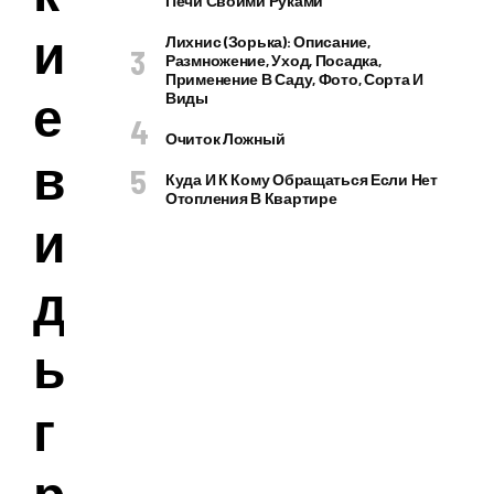
Печи Своими Руками
и
Лихнис (Зорька): Описание,
Размножение, Уход, Посадка,
Применение В Саду, Фото, Сорта И
е
Виды
Очиток Ложный
в
Куда И К Кому Обращаться Если Нет
Отопления В Квартире
и
д
ы
г
р