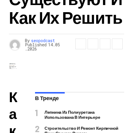
Как Их Решить
By
seopodcast
Published
14.05
.2026
К
В Тренде
а
Лепнина Из Полиуретана
Использована В Интерьере
к
Строительство И Ремонт Кирпичной