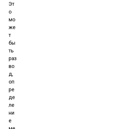
Эт
о
мо
же
т
бы
ть
раз
во
д,
оп
ре
де
ле
ни
е
ме