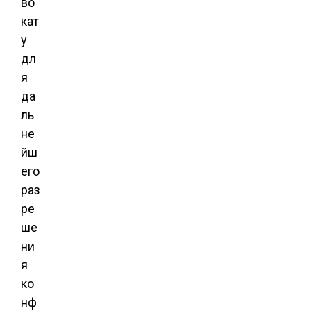
во
кат
у
дл
я
да
ль
не
йш
его
раз
ре
ше
ни
я
ко
нф