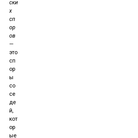
ски
х
сп
ор
ов
—
это
сп
ор
ы
со
се
де
й,
кот
ор
ые