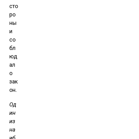
сто
ро
ны
и
со
бл
юд
ал
о
зак
он.
Од
ин
из
на
иб