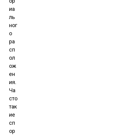
ор
иа
ль
ног
о
ра
сп
ол
ож
ен
ия.
Ча
сто
так
ие
сп
ор