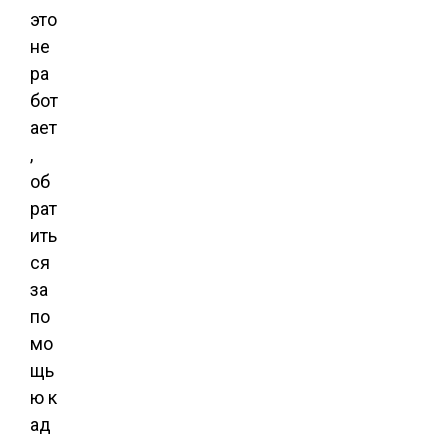
это
не
ра
бот
ает
,
об
рат
ить
ся
за
по
мо
щь
ю к
ад