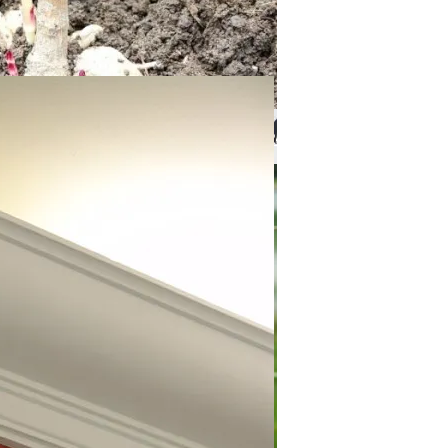
ным Делам
ве Интерьеров?
нов В Открытый Грунт Весной 2024 Года
вном Законодательстве: Что Изменилось