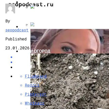
СТРОИТЕЛЬСТВО И РЕМОНТ
seopodcast.ru
Эмаль Для Радиаторов Отопления
By
БИЗНЕС И ФИНАНСЫ
seopodcast
Почему Плохо Греет Батарея Отопления
Published
23.01.2026
САД И ОГОРОД
Flipboard
Reddit
Pinterest
Whatsapp