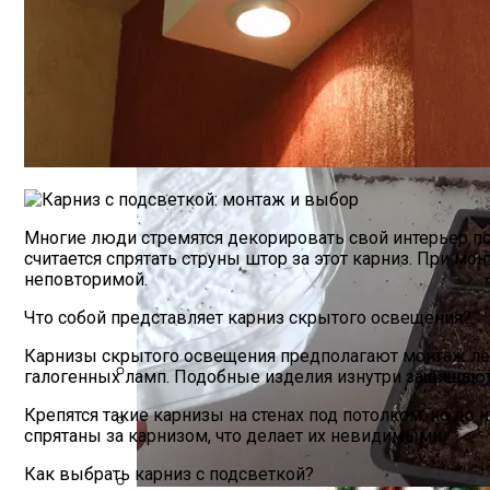
Отличия Декора Из Пенопласта
Ежа Сборная – Использование И Приме
Многие люди стремятся декорировать свой интерьер 
считается спрятать струны штор за этот карниз. При м
неповторимой.
Что собой представляет карниз скрытого освещения?
Карнизы скрытого освещения предполагают монтаж лен
галогенных ламп. Подобные изделия изнутри защищаются
Как Оформить Наследство, Находясь За
Крепятся такие карнизы на стенах под потолком, но до
спрятаны за карнизом, что делает их невидимыми.
Разновидность Архитектурных Элемен
Как выбрать карниз с подсветкой?