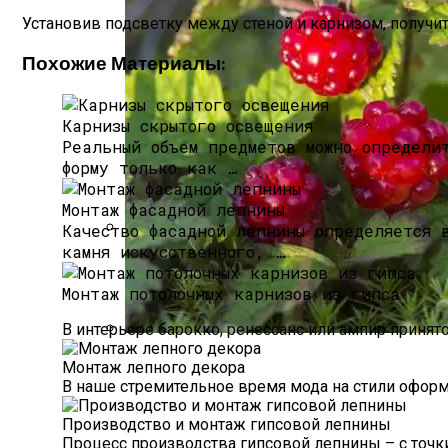
Установив подсветку между стеной и карнизом, получи
Похожие Материалы:
Карнизы скрытого освещения
Реальный объем предметов можно определи
форму только как …
Монтаж фасадной лепнины
Качество фасадной лепнины определяется 
камня искусственного, …
Что Делать, Если Документы На Недви
Монтаж потолочных карнизов из гипса
В интерьере барокко, ренессанс или ампир принят
Что Такое Княженика, Где Произрастает
Монтаж лепного декора
В наше стремительное время мода на стили оформ
Производство и монтаж гипсовой лепнины
Процесс производства гипсовой лепнины – с точки