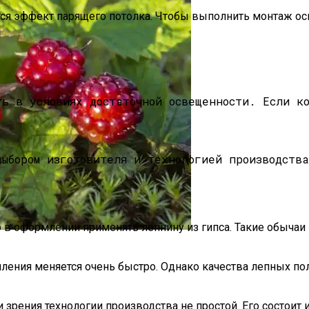
тся эффект парящего потолка. Чтобы выполнить монтаж о
ть в условиях достаточной освещенности. Если к
выбором изготовителя и технологией производств
жимость Утрачены Или Украдены
о в оформлении применять лепнину из гипса. Такие обычаи
 Ягода, Как Выглядит И Как Вырастить Арктическую Мал
ления меняется очень быстро. Однако качества лепных по
 зрения технологии производства не простой. Его состоит