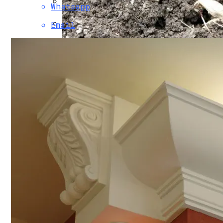
Whatsapp
5 Мифов О Работе Адвоката По Уголов
Email
Как Используют Лепнину В Обустройст
Благоприятные Дни Для Высадки Георги
Актуальные Изменения В Администрати