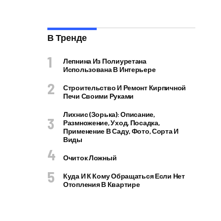
В Тренде
Лепнина Из Полиуретана
Использована В Интерьере
Строительство И Ремонт Кирпичной
Печи Своими Руками
Лихнис (Зорька): Описание,
Размножение, Уход, Посадка,
Применение В Саду, Фото, Сорта И
Виды
Очиток Ложный
Куда И К Кому Обращаться Если Нет
Отопления В Квартире