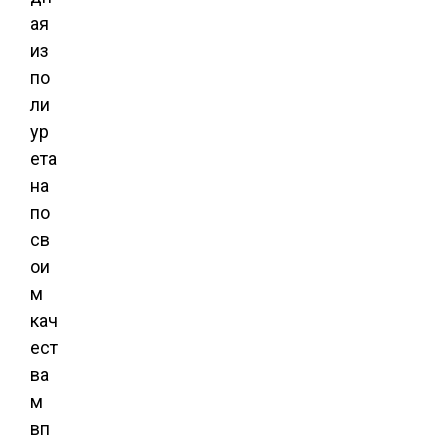
ая
из
по
ли
ур
ета
на
по
св
ои
м
кач
ест
ва
м
вп