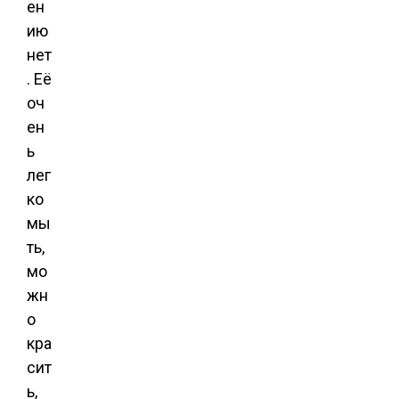
ен
ию
нет
. Её
оч
ен
ь
лег
ко
мы
ть,
мо
жн
о
кра
сит
ь,