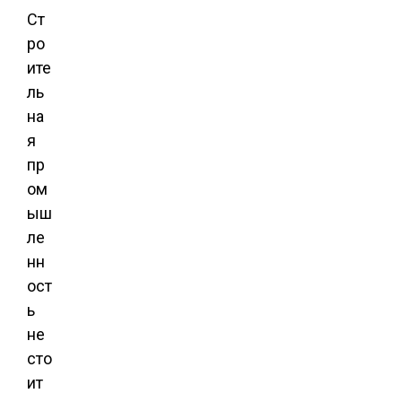
Ст
ро
ите
ль
на
я
пр
ом
ыш
ле
нн
ост
ь
не
сто
ит