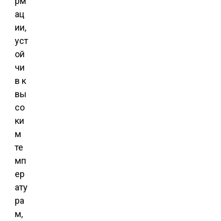
рм
ац
ии,
уст
ой
чи
в к
вы
со
ки
м
те
мп
ер
ату
ра
м,