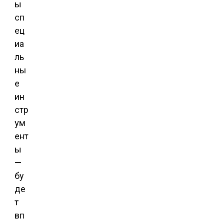
ы
сп
ец
иа
ль
ны
е
ин
стр
ум
ент
ы
—
бу
де
т
вп