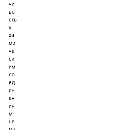
чи
во
сть
к
хи
ми
че
ск
им
со
ед
ин
ен
ия
м,
не
мн