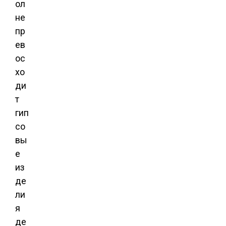
ол
не
пр
ев
ос
хо
ди
т
гип
со
вы
е
из
де
ли
я
де