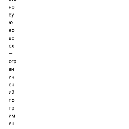
но
ву
ю
во
вс
ех
—
огр
ан
ич
ен
ий
по
пр
им
ен