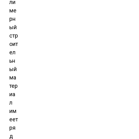
ли
ме
рн
ый
стр
оит
ел
ьн
ый
ма
тер
иа
л
им
еет
ря
д