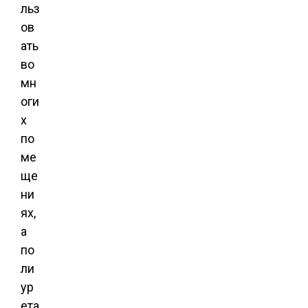
льз
ов
ать
во
мн
оги
х
по
ме
ще
ни
ях,
а
по
ли
ур
ета