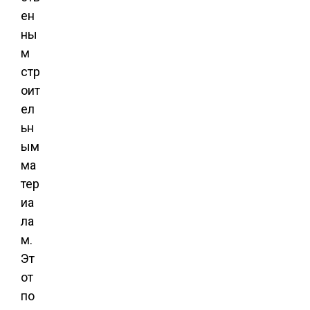
ен
ны
м
стр
оит
ел
ьн
ым
ма
тер
иа
ла
м.
Эт
от
по