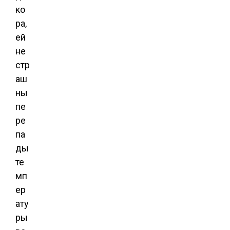
ко
ра,
ей
не
стр
аш
ны
пе
ре
па
ды
те
мп
ер
ату
ры