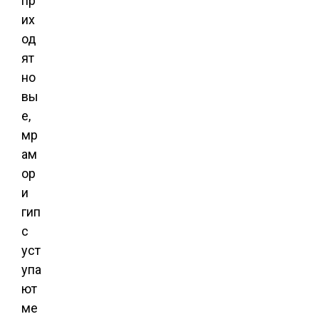
пр
их
од
ят
но
вы
е,
мр
ам
ор
и
гип
с
уст
упа
ют
ме