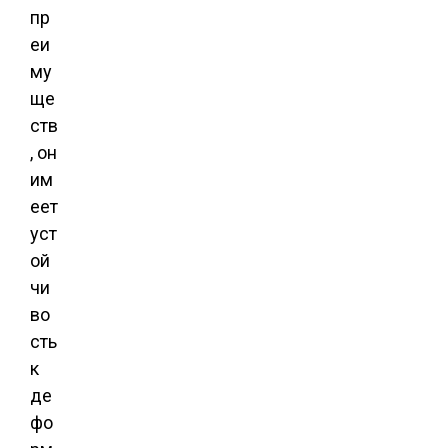
пр
еи
му
ще
ств
, он
им
еет
уст
ой
чи
во
сть
к
де
фо