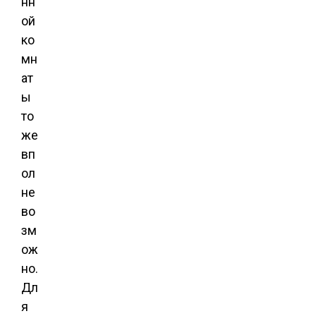
нн
ой
ко
мн
ат
ы
то
же
вп
ол
не
во
зм
ож
но.
Дл
я