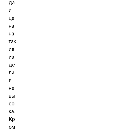
да
и
це
на
на
так
ие
из
де
ли
я
не
вы
со
ка.
Кр
ом