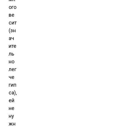
ого
ве
сит
(зн
ач
ите
ль
но
лег
че
гип
са),
ей
не
ну
жн