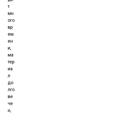
т
мн
ого
вр
ем
ен
и,
ма
тер
иа
л
до
лго
ве
че
н,