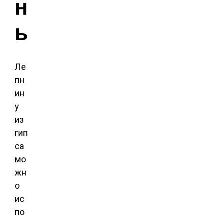
н
ы
Ле
пн
ин
у
из
гип
са
мо
жн
о
ис
по