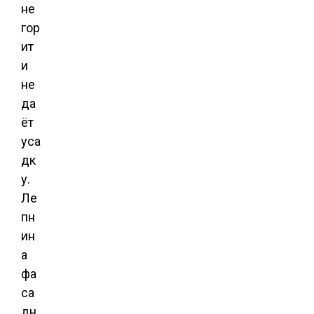
не
гор
ит
и
не
да
ёт
уса
дк
у.
Ле
пн
ин
а
фа
са
дн