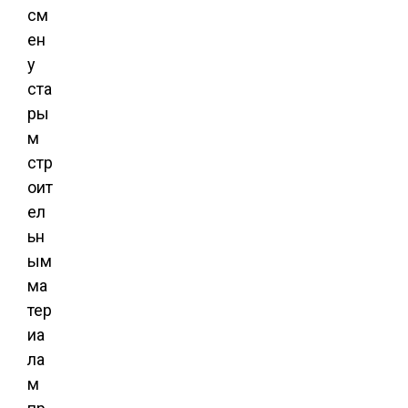
см
ен
у
ста
ры
м
стр
оит
ел
ьн
ым
ма
тер
иа
ла
м