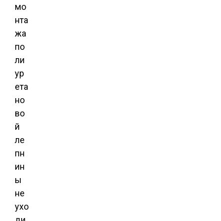
мо
нта
жа
по
ли
ур
ета
но
во
й
ле
пн
ин
ы
не
ухо
ди