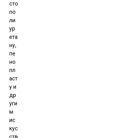
сто
по
ли
ур
ета
ну,
пе
но
пл
аст
у и
др
уги
м
ис
кус
ств