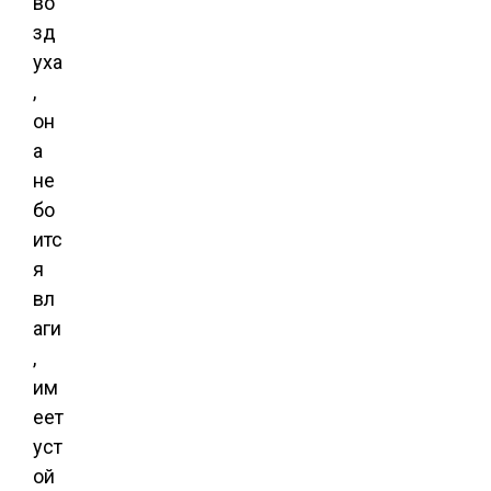
во
зд
уха
,
он
а
не
бо
итс
я
вл
аги
,
им
еет
уст
ой