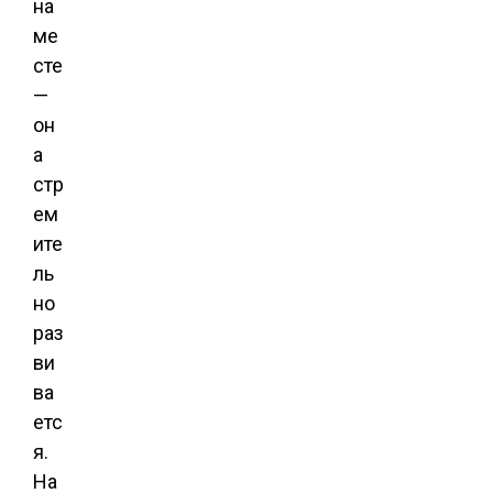
на
ме
сте
—
он
а
стр
ем
ите
ль
но
раз
ви
ва
етс
я.
На