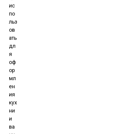
ис
по
льз
ов
ать
дл
я
оф
ор
мл
ен
ия
кух
ни
и
ва