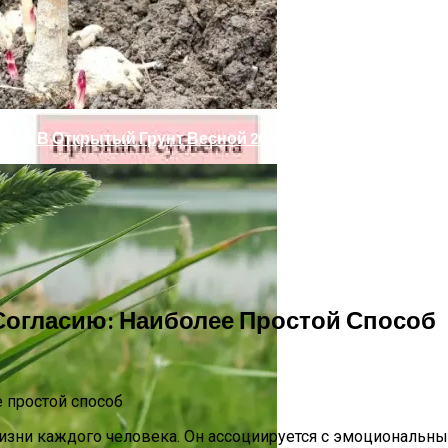
С Помощью Юридических Услуг
нов В Открытый Грунт Весной 2024 Года
Согласию: Наиболее Простой Способ
о Права: Как Бороться И Как Устранить
 жизни каждого человека. Он ассоциируется с эмоционал