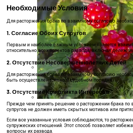
Необходимые Условия
Для расторжения брака по взаимному согласию необхо
1. Согласие Обоих Супругов
Первым и наиболее важным условием является взаимное
относительно всех аспектов развода, включая дележ и
2. Отсутствие Несовершеннолетних Детей
Для расторжения брака по взаимному согласию необход
Как Оформить Наследство, Находясь За
быть осуществлен только в судебном порядке.
3. Отсутствие Конфликта Интересов
Прежде чем принять решение о расторжении брака по вз
Что Такое Княженика, Где Произрастает
супругов не должен иметь скрытых мотивов или притяз
Если все указанные условия соблюдаются, то расторж
супружеских отношений. Этот способ позволяет избежа
вопросы их развода.