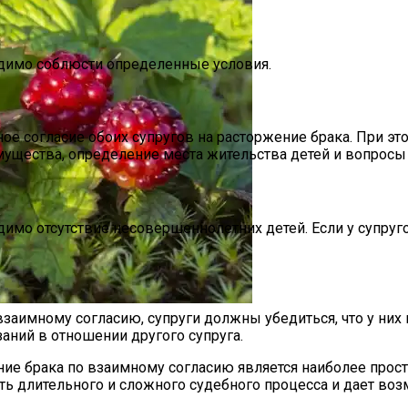
димо соблюсти определенные условия.
 согласие обоих супругов на расторжение брака. При эт
мущества, определение места жительства детей и вопросы 
имо отсутствие несовершеннолетних детей. Если у супруг
 Границей
аимному согласию, супруги должны убедиться, что у них не
 Ягода, Как Выглядит И Как Вырастить Арктическую Мал
аний в отношении другого супруга.
ение брака по взаимному согласию является наиболее про
ть длительного и сложного судебного процесса и дает во