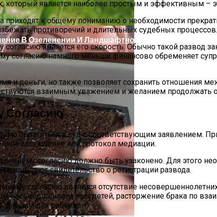
ак, который является наиболее простым и эффективным – э
уга приходят к общему пониманию о необходимости прекрат
избежать противоречий и длительных судебных процессов
нение В Озеленении И Ландшафтном Дизайне
согласию является его скорость. Обычно такой развод за
мному согласию намного меньше финансово обременяет супр
мя и деньги, но также позволяет сохранить отношения ме
дствуются взаимным уважением и желанием продолжать об
у Согласию
имо обратиться в суд с соответствующим заявлением. Пр
менное соглашение или протокол медиации.
взаимному согласию должно быть узаконено. Для этого не
уги получают свидетельство о регистрации развода.
ным Делам
ному согласию является отсутствие несовершеннолетних де
чия несовершеннолетних детей, расторжение брака по вз
т лучшим для ребенка.