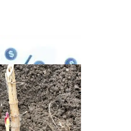
23 Году И Как Подготовиться К Сезону
 Появления И Устранение
Преимущества Биметаллических Радиаторов
ды И Советы