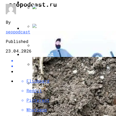
СТРОИТЕЛЬСТВО И РЕМОНТ
seopodcast.ru
Когда Включат Отопление В Москве В 20
By
БИЗНЕС И ФИНАНСЫ
seopodcast
Щелчки В Батарее Отопления: Причины
Published
23.04.2026
САД И ОГОРОД
Виды Оборудования Для Отопления И 
Как Выбрать Электрокамин Для Дома
Flipboard
Reddit
Как Выбрать Межкомнатные Двери: Ви
Pinterest
Whatsapp