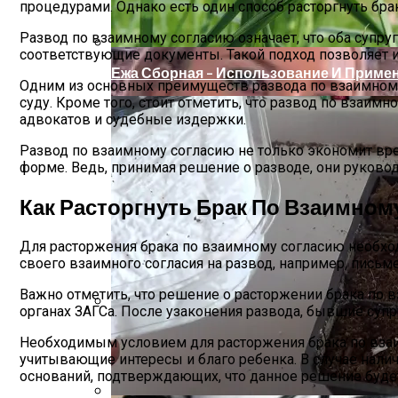
процедурами. Однако есть один способ расторгнуть бр
Развод по взаимному согласию означает, что оба супр
соответствующие документы. Такой подход позволяет 
Ежа Сборная – Использование И Приме
Одним из основных преимуществ развода по взаимному 
суду. Кроме того, стоит отметить, что развод по взаи
адвокатов и судебные издержки.
Развод по взаимному согласию не только экономит вре
форме. Ведь, принимая решение о разводе, они руково
Как Расторгнуть Брак По Взаимном
Для расторжения брака по взаимному согласию необход
своего взаимного согласия на развод, например, пись
Важно отметить, что решение о расторжении брака по 
органах ЗАГСа. После узаконения развода, бывшие супр
5 Мифов О Работе Адвоката По Уголов
Необходимым условием для расторжения брака по взаим
учитывающие интересы и благо ребенка. В случае нали
оснований, подтверждающих, что данное решение буде