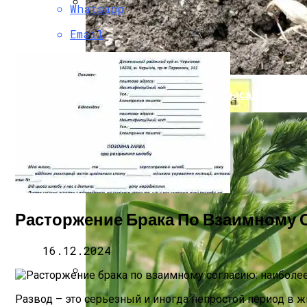
Whatsapp
Основные Способы Взыскания Долгов 
Email
Благоприятные Дни Для Высадки Георги
Расторжение Брака По Взаимному 
16.12.2024
Нарушения В Области Административног
Развод – это серьезный и иногда непростой период в