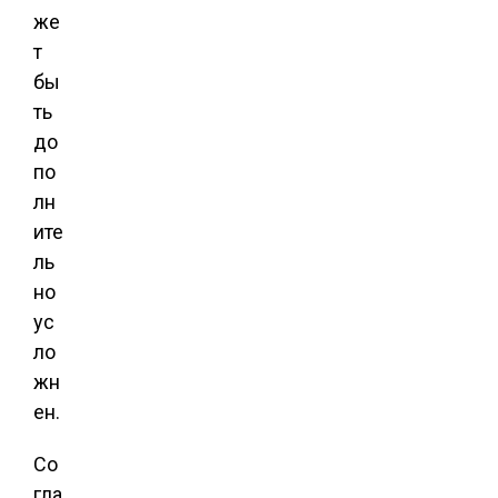
же
т
бы
ть
до
по
лн
ите
ль
но
ус
ло
жн
ен.
Со
гла