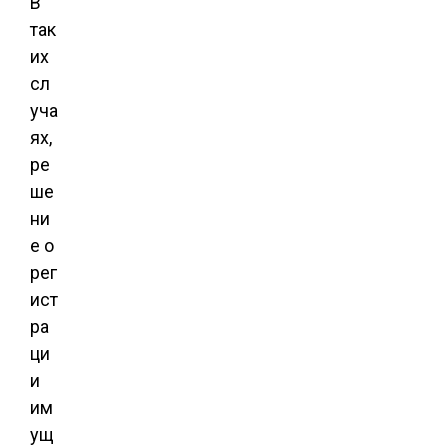
В
так
их
сл
уча
ях,
ре
ше
ни
е о
рег
ист
ра
ци
и
им
ущ