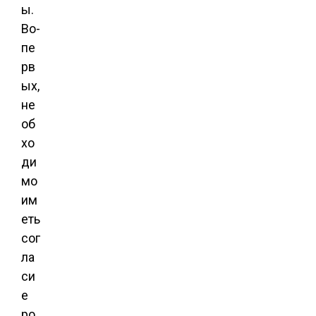
ы.
Во-
пе
рв
ых,
не
об
хо
ди
мо
им
еть
сог
ла
си
е
ро