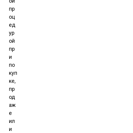
ой
пр
оц
ед
ур
ой
пр
и
по
куп
ке,
пр
од
аж
е
ил
и