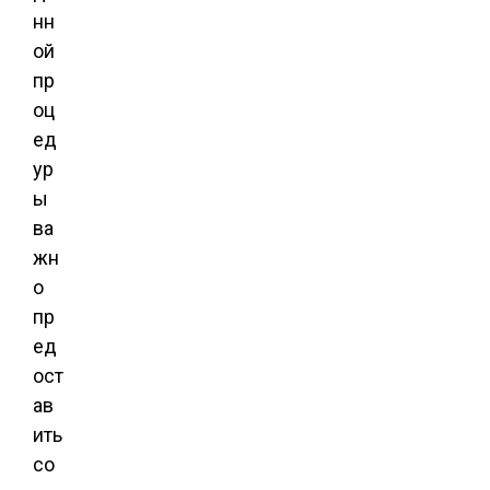
нн
ой
пр
оц
ед
ур
ы
ва
жн
о
пр
ед
ост
ав
ить
со