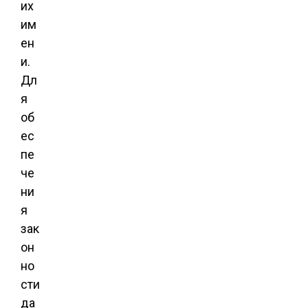
их
им
ен
и.
Дл
я
об
ес
пе
че
ни
я
зак
он
но
сти
да