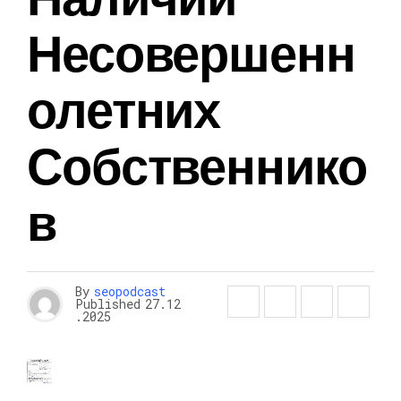
Несовершенн
Олетних
Собственнико
В
By
seopodcast
Published
27.12
.2025