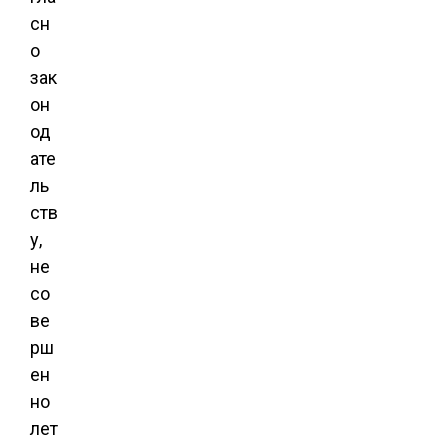
сн
о
зак
он
од
ате
ль
ств
у,
не
со
ве
рш
ен
но
лет