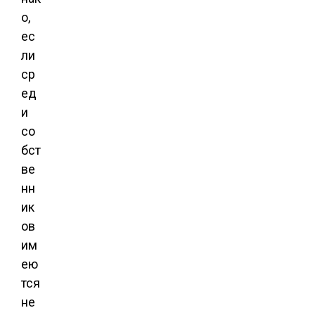
о,
ес
ли
ср
ед
и
со
бст
ве
нн
ик
ов
им
ею
тся
не