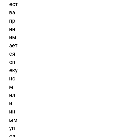
ест
ва
пр
ин
им
ает
ся
оп
еку
но
м
ил
и
ин
ым
уп
ол