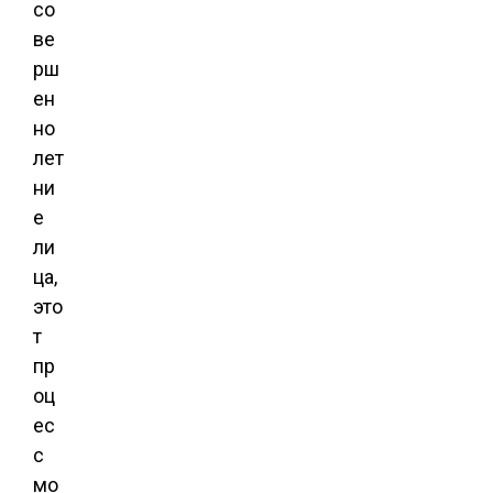
со
ве
рш
ен
но
лет
ни
е
ли
ца,
это
т
пр
оц
ес
с
мо