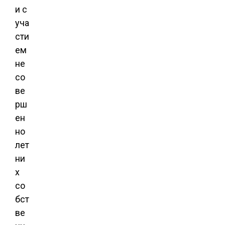
и с
уча
сти
ем
не
со
ве
рш
ен
но
лет
ни
х
со
бст
ве