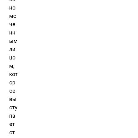
но
мо
че
нн
ым
ли
цо
м,
кот
ор
ое
вы
сту
па
ет
от