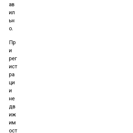
ав
ил
ьн
о.
Пр
и
рег
ист
ра
ци
и
не
дв
иж
им
ост