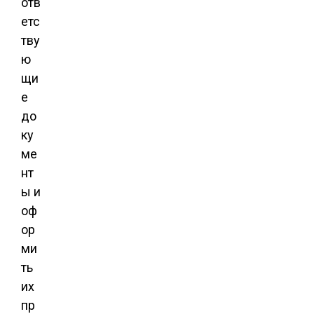
отв
етс
тву
ю
щи
е
до
ку
ме
нт
ы и
оф
ор
ми
ть
их
пр