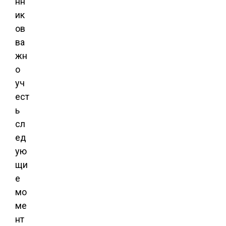
нн
ик
ов
ва
жн
о
уч
ест
ь
сл
ед
ую
щи
е
мо
ме
нт