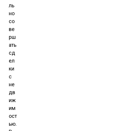
ль
но
со
ве
рш
ать
сд
ел
ки
с
не
дв
иж
им
ост
ью.