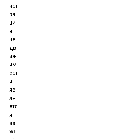
ист
ра
ци
я
не
дв
иж
им
ост
и
яв
ля
етс
я
ва
жн