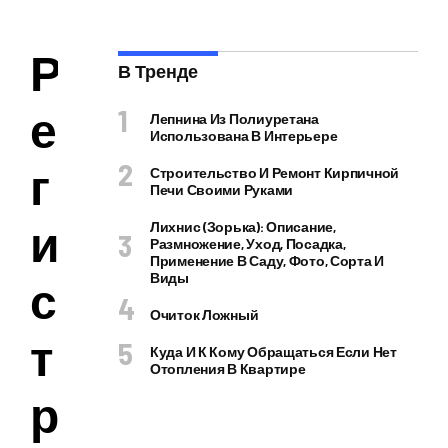
Р
В Тренде
е
Лепнина Из Полиуретана
Использована В Интерьере
г
Строительство И Ремонт Кирпичной
Печи Своими Руками
и
Лихнис (Зорька): Описание,
Размножение, Уход, Посадка,
Применение В Саду, Фото, Сорта И
Виды
с
Очиток Ложный
т
Куда И К Кому Обращаться Если Нет
Отопления В Квартире
р