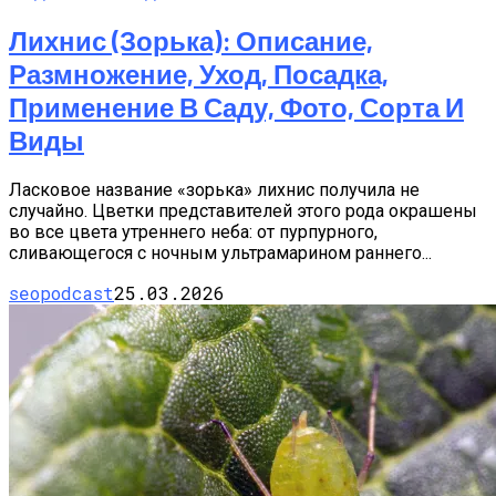
Лихнис (Зорька): Описание,
Размножение, Уход, Посадка,
Применение В Саду, Фото, Сорта И
Виды
Ласковое название «зорька» лихнис получила не
случайно. Цветки представителей этого рода окрашены
во все цвета утреннего неба: от пурпурного,
сливающегося с ночным ультрамарином раннего...
seopodcast
25.03.2026