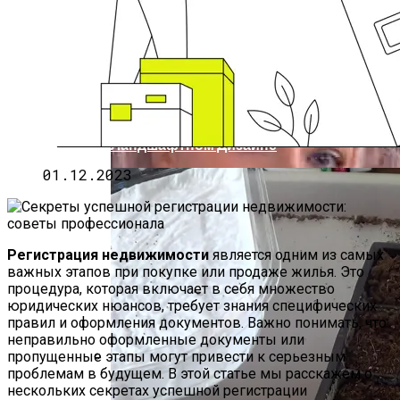
Нарушения В Области
Административного Права: Как
Бороться И Как Устранить
Ежа Сборная – Использование И
Применение В Озеленении И
Ландшафтном Дизайне
01.12.2023
Регистрация недвижимости
является одним из самых
важных этапов при покупке или продаже жилья. Это
процедура, которая включает в себя множество
юридических нюансов, требует знания специфических
правил и оформления документов. Важно понимать, что
неправильно оформленные документы или
пропущенные этапы могут привести к серьезным
проблемам в будущем. В этой статье мы расскажем о
5 Мифов О Работе Адвоката По
нескольких секретах успешной регистрации