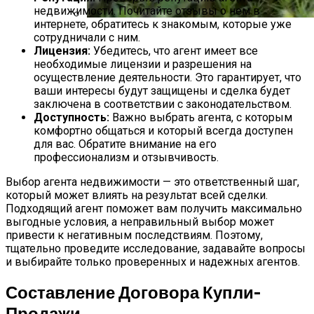
недвижимости. Почитайте отзывы о нем в
интернете, обратитесь к знакомым, которые уже
сотрудничали с ним.
Что Такое Княженика, Где Произрастает
Лицензия:
Убедитесь, что агент имеет все
Ягода, Как Выглядит И Как Вырастить
необходимые лицензии и разрешения на
Арктическую Малину На Участке
осуществление деятельности. Это гарантирует, что
ваши интересы будут защищены и сделка будет
заключена в соответствии с законодательством.
Доступность:
Важно выбрать агента, с которым
комфортно общаться и который всегда доступен
для вас. Обратите внимание на его
профессионализм и отзывчивость.
Выбор агента недвижимости — это ответственный шаг,
который может влиять на результат всей сделки.
Подходящий агент поможет вам получить максимально
выгодные условия, а неправильный выбор может
привести к негативным последствиям. Поэтому,
тщательно проведите исследование, задавайте вопросы
и выбирайте только проверенных и надежных агентов.
Составление Договора Купли-
Продажи