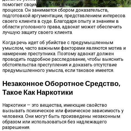
помогает своим клиентам в каждом этапе судебного
процесса. Он занимается сбором доказательств,
Что Такое Княженика, Где Произрастает
подготовкой аргументации, представлением интересов
своего клиента в суде. Благодаря опыту и знаниям в
Ягода, Как Выглядит И Как Вырастить
области уголовного права, адвокат может обеспечить
Арктическую Малину На Участке
лучшую защиту своего клиента.
Когда речь идет об убийстве с предумышленным
умыслом, часто важными факторами являются мотив и
намерение преступника. Поэтому адвокат должен
проводить подробное расследование, чтобы выяснить
обстоятельства преступления и доказать отсутствие
предумышленного умысла, если таковое имеется.
Незаконное Оборотное Средство,
Такое Как Наркотики
Наркотики — это вещества, имеющие свойство
вызывать психическое или физическое зависимость у
человека. Они могут быть произведены незаконным
образом или использоваться без надлежащего
разрешения.