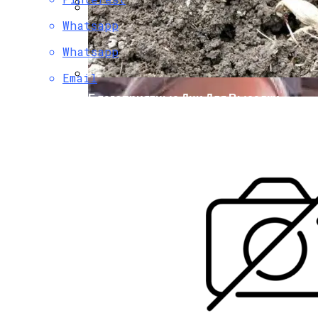
Whatsapp
Нарушения В Области
Почему Плохо Греет Батарея
Административного Права: Как
Отопления И Что Делать
Whatsapp
Бороться И Как Устранить
Email
Благоприятные Дни Для Высадки
Георгинов В Открытый Грунт Весной
2024 Года