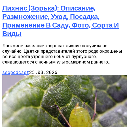
Лихнис (Зорька): Описание,
Размножение, Уход, Посадка,
Применение В Саду, Фото, Сорта И
Виды
Ласковое название «зорька» лихнис получила не
случайно. Цветки представителей этого рода окрашены
во все цвета утреннего неба: от пурпурного,
сливающегося с ночным ультрамарином раннего...
seopodcast
25.03.2026