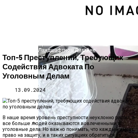
5 Мифов О Работе Адвоката По
Уголовным Делам
Ежа Сборная – Использование И
Применение В Озеленении И
Ландшафтном Дизайне
Топ-5 Преступлений, Требующих
Содействия Адвоката По
Уголовным Делам
13.09.2024
В наше время уровень преступности неуклонно растет, и
все больше людей оказываются вовлеченными в
уголовные дела. Но важно понимать, что каждый имеет
Актуальные Изменения В
право на защиту, и в таких ситуациях обратиться за