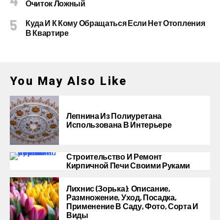
Очиток Ложный
Куда И К Кому Обращаться Если Нет Отопления
В Квартире
You May Also Like
Лепнина Из Полиуретана
Использована В Интерьере
Строительство И Ремонт
Кирпичной Печи Своими Руками
Лихнис (Зорька): Описание,
Размножение, Уход, Посадка,
Применение В Саду, Фото, Сорта И
Виды