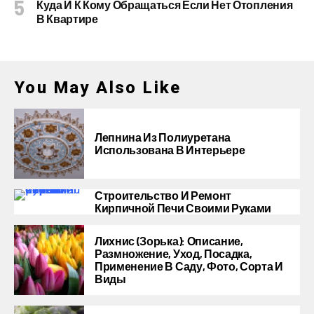
Куда И К Кому Обращаться Если Нет Отопления
В Квартире
You May Also Like
Лепнина Из Полиуретана
Использована В Интерьере
Строительство И Ремонт
Кирпичной Печи Своими Руками
Лихнис (Зорька): Описание,
Размножение, Уход, Посадка,
Применение В Саду, Фото, Сорта И
Виды