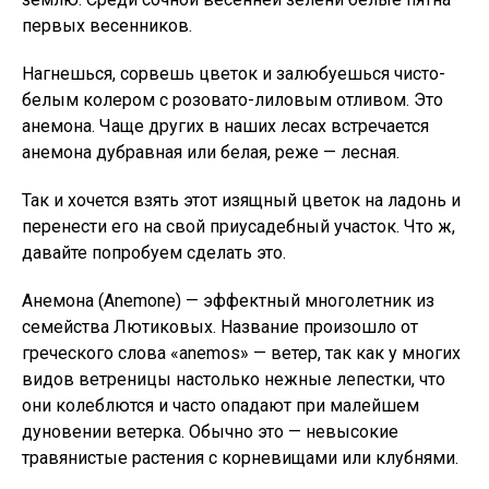
первых весенников.
Нагнешься, сорвешь цветок и залюбуешься чисто-
белым колером с розовато-лиловым отливом. Это
анемона. Чаще других в наших лесах встречается
анемона дубравная или белая, реже — лесная.
Так и хочется взять этот изящный цветок на ладонь и
перенести его на свой приусадебный участок. Что ж,
давайте попробуем сделать это.
Анемона (Anemone) — эффектный многолетник из
семейства Лютиковых. Название произошло от
греческого слова «anemos» — ветер, так как у многих
видов ветреницы настолько нежные лепестки, что
они колеблются и часто опадают при малейшем
дуновении ветерка. Обычно это — невысокие
травянистые растения с корневищами или клубнями.