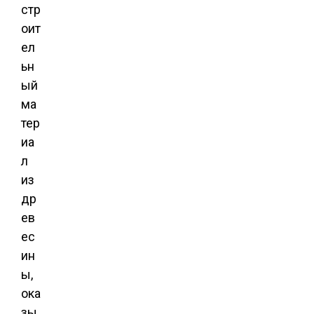
стр
оит
ел
ьн
ый
ма
тер
иа
л
из
др
ев
ес
ин
ы,
ока
зы