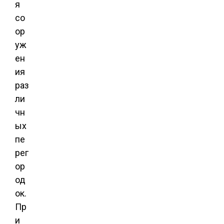
я
со
ор
уж
ен
ия
раз
ли
чн
ых
пе
рег
ор
од
ок.
Пр
и