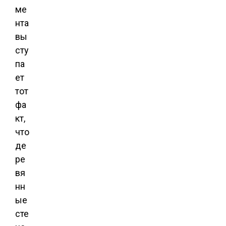
ме
нта
вы
сту
па
ет
тот
фа
кт,
что
де
ре
вя
нн
ые
сте