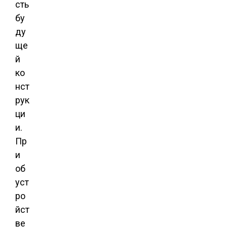
сть
бу
ду
ще
й
ко
нст
рук
ци
и.
Пр
и
об
уст
ро
йст
ве