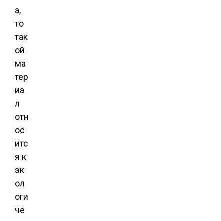
а,
то
так
ой
ма
тер
иа
л
отн
ос
итс
я к
эк
ол
оги
че