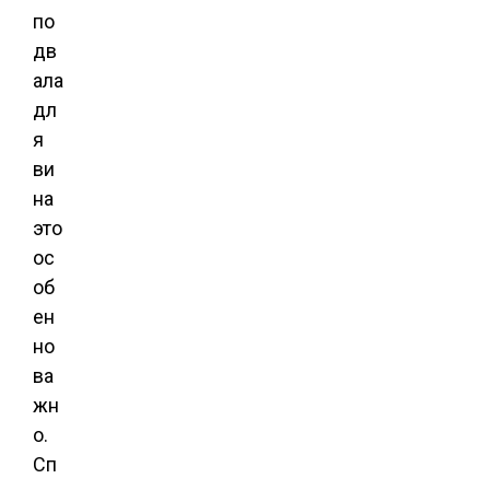
по
дв
ала
дл
я
ви
на
это
ос
об
ен
но
ва
жн
о.
Сп