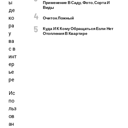
Применение В Саду, Фото, Сорта И
Виды
Очиток Ложный
Куда И К Кому Обращаться Если Нет
Отопления В Квартире
Ис
по
льз
ов
ан