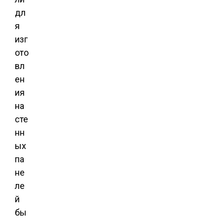
дл
я
изг
ото
вл
ен
ия
на
сте
нн
ых
па
не
ле
й
бы