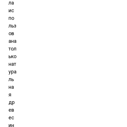
ла
ис
по
льз
ов
ана
тол
ько
нат
ура
ль
на
я
др
ев
ес
ин