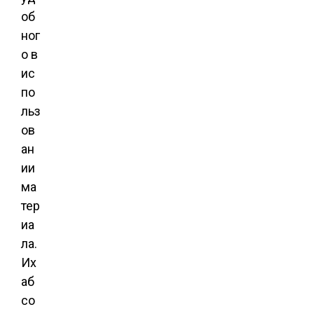
об
ног
о в
ис
по
льз
ов
ан
ии
ма
тер
иа
ла.
Их
аб
со