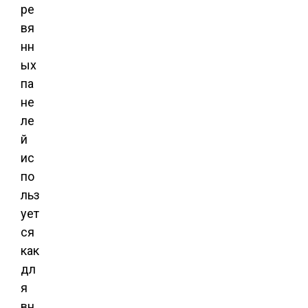
ре
вя
нн
ых
па
не
ле
й
ис
по
льз
ует
ся
как
дл
я
вн