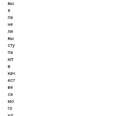
вы
е
па
не
ли
вы
сту
па
ют
в
кач
ест
ве
са
мо
го
уд