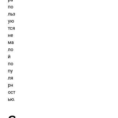
по
льз
ую
тся
не
ма
ло
й
по
пу
ля
рн
ост
ью.