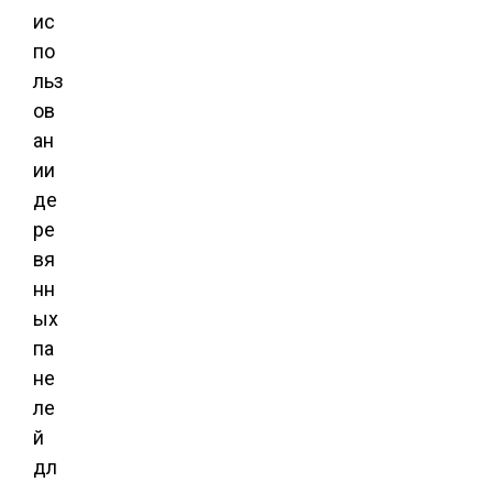
ис
по
льз
ов
ан
ии
де
ре
вя
нн
ых
па
не
ле
й
дл