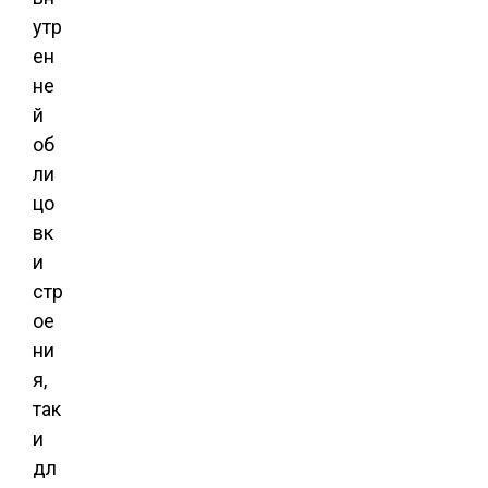
утр
ен
не
й
об
ли
цо
вк
и
стр
ое
ни
я,
так
и
дл