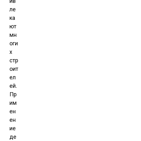
ив
ле
ка
ют
мн
оги
х
стр
оит
ел
ей.
Пр
им
ен
ен
ие
де