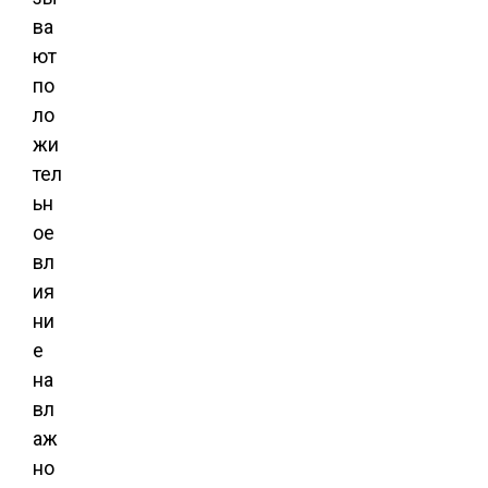
ва
ют
по
ло
жи
тел
ьн
ое
вл
ия
ни
е
на
вл
аж
но