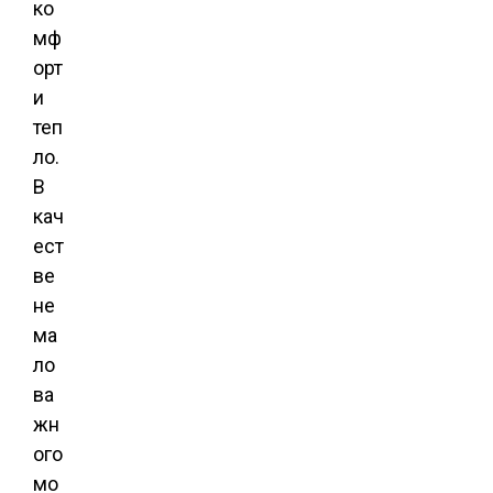
ко
мф
орт
и
теп
ло.
В
кач
ест
ве
не
ма
ло
ва
жн
ого
мо