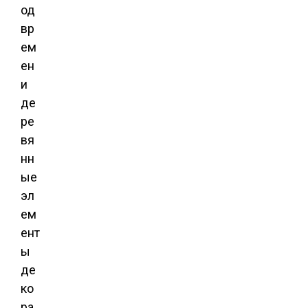
од
вр
ем
ен
и
де
ре
вя
нн
ые
эл
ем
ент
ы
де
ко
ра