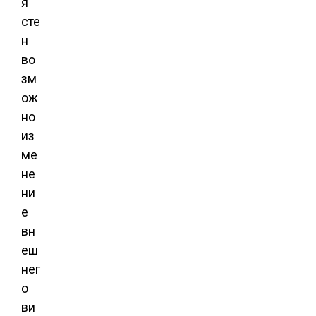
я
сте
н
во
зм
ож
но
из
ме
не
ни
е
вн
еш
нег
о
ви