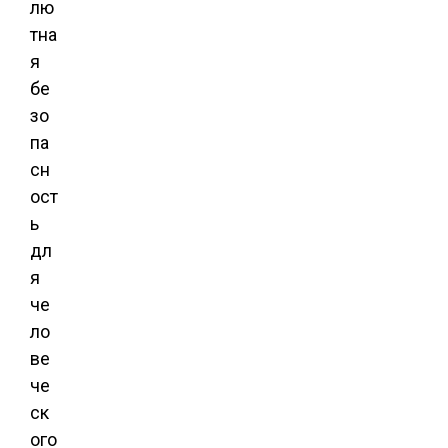
лю
тна
я
бе
зо
па
сн
ост
ь
дл
я
че
ло
ве
че
ск
ого