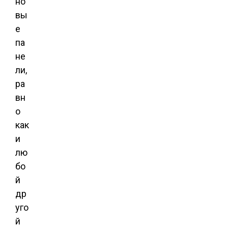
но
вы
е
па
не
ли,
ра
вн
о
как
и
лю
бо
й
др
уго
й