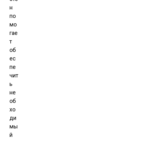
н
по
мо
гае
т
об
ес
пе
чит
ь
не
об
хо
ди
мы
й