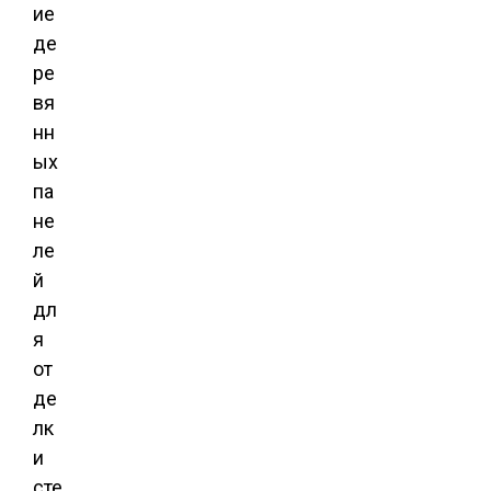
ие
де
ре
вя
нн
ых
па
не
ле
й
дл
я
от
де
лк
и
сте