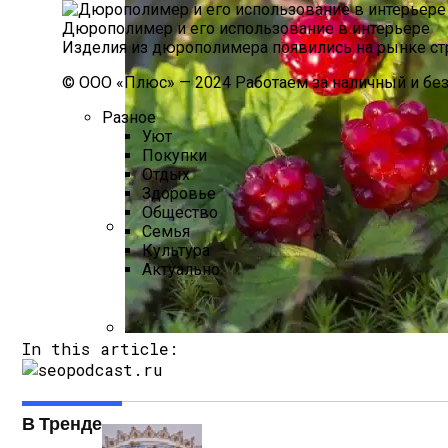
Дюрополимер и его использование в интерьере
Изделия из дюрополимера появились на рынке стро
© ООО «Плюс» — 2024 Работаем за наличный и без
Разное
Уют
Покупки
Отдых
Здоровье
Общество
Семья
Культура
Как Оформить Наследство, Находясь За
Актуально
In this article:
Что Такое Княженика, Где Произрастает
В Тренде