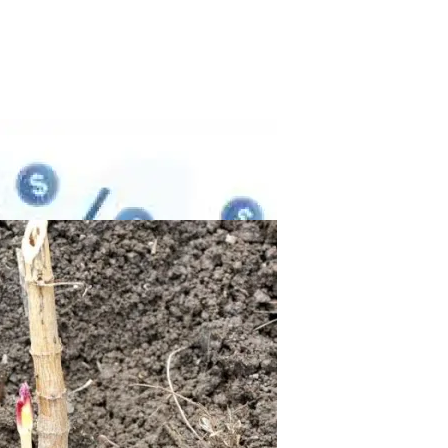
о Ремонта
ения: Способы
опления В Квартире
ми