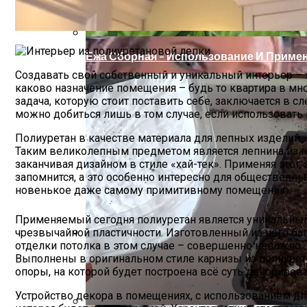
Ежа Сборная – Использование И Приме
Создавать свой собственный и уникальный интерьер – э
каково назначение помещения – будь то квартира в мн
задача, которую стоит поставить себе, заключается в 
можно добиться лишь в том случае, если использоват
Полиуретан в качестве материала для лепных изделий
Таким великолепным предметом является лепнина из по
заканчивая дизайном в стиле «хай-тек». Применяя этот
запомнится, а это особенно интересно для общественны
новенькое даже самому примитивному помещению.
Применяемый сегодня полиуретан является уникальным, 
чрезвычайной пластичности. Изготовленный из него баг
отделки потолка в этом случае – совершенно неважно.
5 Мифов О Работе Адвоката По Уголов
Выполнены в оригинальном стиле карнизы из полиуретан
опоры, на которой будет построена всё суть декориров
Устройство декора в помещениях, с использованием д