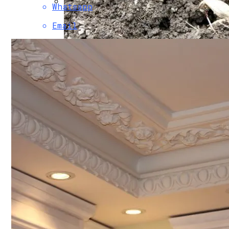
Whatsapp
Основные Способы Взыскания Долгов 
Email
Благоприятные Дни Для Высадки Георги
Нарушения В Области Административног