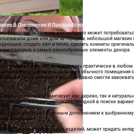
нение В Озеленении И Ландшафтном Дизайне
то благодарное занятие, для которого может потребоватьс
огоэтажном доме или дом за городом, небольшой магазин 
следующем: создать уют и тепло, сделать комнаты оригина
ь качественные и самые разнообразные элементы декора.
лиуретана. Её можно использовать практически в любом с
 элемент в декоре, можно из самого обычного помещения с
х зданий. Те же молдинги давным-давно смогли завоевать 
ведь он с успехом имитирует как дерево, так и натуральн
ет для потолка будет настоящей находкой в поиске вариа
ным Делам
а будут не только отличным дополнением к выбранному диз
ания помещения.
ля этой цели полиуретановых изделий, может придать инт