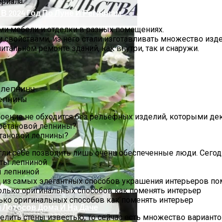
ериала:
В 2024 Год По Луне И Регионам
ми мебели и отделки в разных помещениях.
ми свойствами, из него стали изготавливать множество из
итальном ремонте зданий, как внутри, так и снаружи.
епнины
троение не обходится без рельефных изделий, которыми д
етановой лепнины?
ли себе позволить лишь очень обеспеченные люди. Сегод
вном Законодательстве: Что Изменилось
ы лепниной
м из самых элегантных способов украшения интерьеров по
лько оригинальных способов как поменять интерьер
Лотосов Дома И На Даче
елить стены известью, то сейчас есть множество вариантов