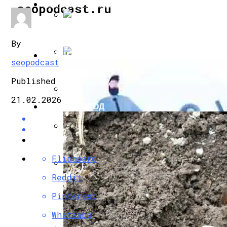
СТРОИТЕЛЬСТВО И РЕМОНТ
seopodcast.ru
Строительные Смеси Для Полноценног
By
БИЗНЕС И ФИНАНСЫ
seopodcast
Гибкие Гофрированные Трубы
Published
21.02.2026
САД И ОГОРОД
Как Выгнать Воздух Из Системы Отопл
Куда И К Кому Обращаться Если Нет От
Flipboard
Reddit
Как Прочистить Дымоход Своими Рука
Pinterest
Whatsapp