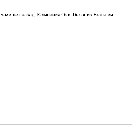
еми лет назад. Компания Orac Decor из Бельгии …
ину На Участке