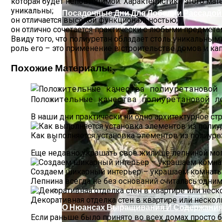
которая будет неповторимой. Характеристики этого мат
уникальны;
Посадочные Дни Для Лобелии Рассадой 
он отличается высокой функциональностью;
он отлично сочетается практически с любыми предмета
Ввиду того, что полиуретан обладает столь уникальны
роль его – это применение в строительстве домов и кап
Похожие Материалы:
Положительные качества полиуретановой л
В наши дни практически ни одно архитектурное с
Как выполняется установка элементов из полиур
Еще недавно украшать свое жилище лепниной мог
Актуальные Изменения В Администрати
Создаем шикарный интерьер – украшаем комнат
Лепнина всегда не без оснований считалась одни
Декоративная отделка стен в квартире или неско
О Нюансах Выращивания И Содержания 
Если раньше было принято во всех домах просто б