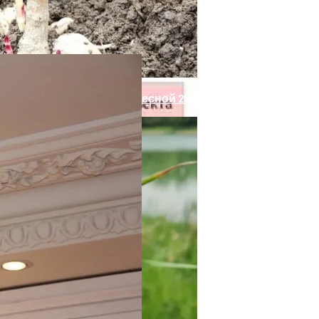
С Помощью Юридических Услуг
нов В Открытый Грунт Весной 2024 Года
о Права: Как Бороться И Как Устранить