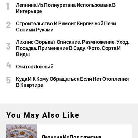
Лепнина Из Полиуретана Использована В
Интерьере
Строительство И Ремонт Кирпичной Печи
Своими Руками
Лихнис (Зорька): Описание, Размножение, Уход,
Посадка, Применение В Саду, Фото, Сорта И
Виды
Очиток Ложный
Куда И К Кому Обращаться Если Нет Отопления
В Квартире
You May Also Like
Лепнина Из Полиуретана