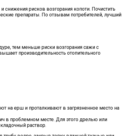
 и снижения рисков возгорания копоти. Почистить
еские препараты. По отзывам потребителей, лучший
дуре, тем меньше риски возгорания сажи с
овышает производительность отопительного
ают на ерш и проталкивают в загрязненное место на
ич в проблемном месте. Для этого дрелью или
укладочный раствор.
д трубу ведро, закрыв топку влажной тканью или