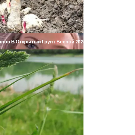
о Права: Как Бороться И Как Устранить
нов В Открытый Грунт Весной 2024 Года
ным Делам