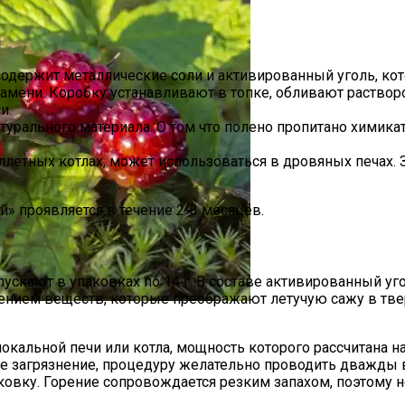
одержит металлические соли и активированный уголь, кот
ламени. Коробку устанавливают в топке, обливают раствор
и.
атурального материала. О том что полено пропитано химик
ллетных котлах, может использоваться в дровяных печах.
 проявляется в течение 2-3 месяцев.
 Юриста
кают в упаковках по 14 г. В составе активированный уго
лением веществ, которые преображают летучую сажу в тв
 Ягода, Как Выглядит И Как Вырастить Арктическую Мал
локальной печи или котла, мощность которого рассчитана 
ое загрязнение, процедуру желательно проводить дважды 
аковку. Горение сопровождается резким запахом, поэтому