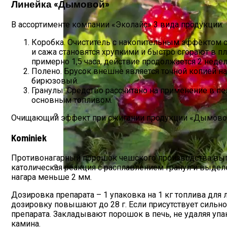
Линейка «Дымовой»
В ассортименте компании «Эколайс» 3 вида продукции:
Коробка. Очиститель с накопительным эффектом с
и сажа становятся хрупкими и быстро сгорают в п
примерно 1,5 часа, действие продолжается 2 недел
Полено. Брусок внешне является точной копией н
бирюзовый.
Гранулы. Средство рассчитано на применение в пе
основным топливом.
Очищающий эффект при сжигании продукции «Дымовой»
Как Оформить Наследство Без Помощи
Kominiek
Противонагарный порошок чешского производства выпус
католическая реакция с расплавлением гранул и выде
нагара меньше 2 мм.
Что Такое Княженика, Где Произрастает
Дозировка препарата – 1 упаковка на 1 кг топлива для 
дозировку повышают до 28 г. Если присутствует сильн
препарата. Закладывают порошок в печь, не удаляя уп
камина.