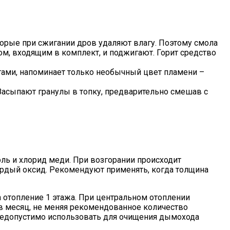
орые при сжигании дров удаляют влагу. Поэтому смола
ом, входящим в комплект, и поджигают. Горит средство
атами, напоминает только необычный цвет пламени –
 Засыпают гранулы в топку, предварительно смешав с
ль и хлорид меди. При возгорании происходит
ердый оксид. Рекомендуют применять, когда толщина
ину На Участке
на отопление 1 этажа. При центральном отоплении
в месяц, не меняя рекомендованное количество
 недопустимо использовать для очищения дымохода