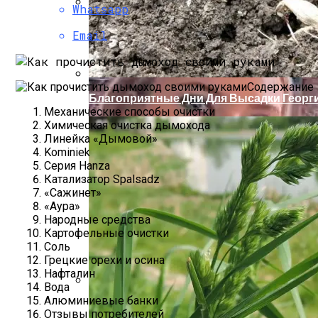
Whatsapp
Нарушения В Области Административног
Email
Содержание
Благоприятные Дни Для Высадки Георги
Механические способы очистки
Химическая очистка дымохода
Линейка «Дымовой»
Kominiek
Серия Hanza
Катализатор Spalsadz
«Сажинет»
«Аура»
Народные средства
Картофельные очистки
Соль
Грецкие орехи и осина
Нафталин
Вода
Алюминиевые банки
5 Мифов О Работе Адвоката По Уголов
Отзывы потребителей