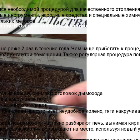
тся необходимой процедурой для качественного отопления
ые инструменты, народные средства и специальные химич
ольких методов.
нение В Озеленении И Ландшафтном Дизайне
е реже 2 раз в течение года. Чем чаще прибегать к проце
воздух внутри помещений. Также регулярная процедура п
тся на крышу, снимают оголовок дымохода.
 и накручивая тяги.
 на место оголовок.
ечи. Если присутствует неудобное колено, тяги накручив
вном Законодательстве: Что Изменилось
сажей невозможно, частично разбирают печь, вынимая кирп
и канала кирпич возвращают на место, используя новый 
 Избежать дополнительной уборки несложно, поставив по