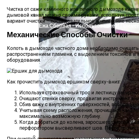
Чистка от сажи каминного или печного дымохода являе
дымовой канал можно своими руками, используя прост
вариант очистки – последовательное применение неск
Ежа Сборная – Использование И Приме
Механические Способы Очистки
Копоть в дымоходе частного дома необходимо счищать н
распространением пламени, с выделением токсинов в 
оборудования.
Как прочистить дымоход ершиком сверху-вниз:
Используя страховочный трос и лестницу забираю
Очищают стенки сверху, продвигая инструмент вниз
Сбив сажу с внутренних поверхностей, возвращают
Учитывая схему расположения, прочищают каналы п
Актуальные Изменения В Администрати
максимально возможную глубину.
Когда добраться до колена, заросшего смолой и 
перфоратором высверливают шов. После прочистк
При очистке дымохода сажа разлетается по помещению.