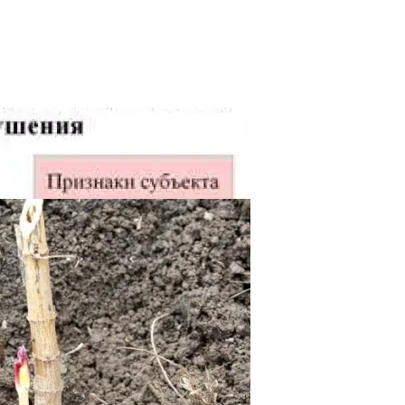
 Появления И Устранение
Преимущества Биметаллических Радиаторов
ды И Советы