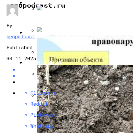
СТРОИТЕЛЬСТВО И РЕМОНТ
seopodcast.ru
Щелчки В Батарее Отопления: Причины
By
БИЗНЕС И ФИНАНСЫ
seopodcast
Виды Оборудования Для Отопления И 
Published
30.11.2025
САД И ОГОРОД
Как Выбрать Электрокамин Для Дома
Как Выбрать Межкомнатные Двери: Ви
Flipboard
Reddit
Эмаль Для Радиаторов Отопления
Pinterest
Whatsapp