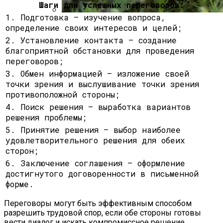
Шаги для успешных переговоров:
1. Подготовка — изучение вопроса,
Что Такое Княженика, Где Произрастает
определение своих интересов и целей;
Ягода, Как Выглядит И Как Вырастить
2. Установление контакта — создание
Арктическую Малину На Участке
благоприятной обстановки для проведения
переговоров;
3. Обмен информацией — изложение своей
точки зрения и выслушивание точки зрения
противоположной стороны;
4. Поиск решения — выработка вариантов
решения проблемы;
5. Принятие решения — выбор наиболее
удовлетворительного решения для обеих
сторон;
6. Заключение соглашения — оформление
достигнутого договоренности в письменной
форме.
Переговоры могут быть эффективным способом
разрешить трудовой спор, если обе стороны готовы
вести диалог и искать компромиссное решение.