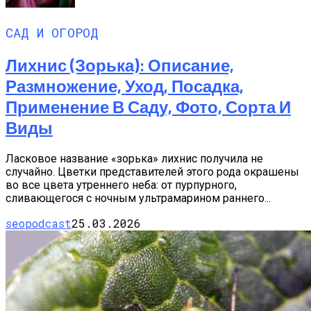
САД И ОГОРОД
Лихнис (Зорька): Описание,
Размножение, Уход, Посадка,
Применение В Саду, Фото, Сорта И
Виды
Ласковое название «зорька» лихнис получила не
случайно. Цветки представителей этого рода окрашены
во все цвета утреннего неба: от пурпурного,
сливающегося с ночным ультрамарином раннего...
seopodcast
25.03.2026