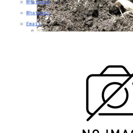
Whatsapp
Основные Способы Взыскания Долгов
Whatsapp
Как Прочистить Дымоход Своими
С Помощью Юридических Услуг
Руками
Email
Благоприятные Дни Для Высадки
Георгинов В Открытый Грунт Весной
2024 Года