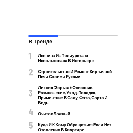
В Тренде
Лепнина Из Полиуретана
Использована В Интерьере
Строительство И Ремонт Кирпичной
Печи Своими Руками
Лихнис (Зорька): Описание,
Размножение, Уход, Посадка,
Применение В Саду, Фото, Сорта И
Виды
Очиток Ложный
Куда И К Кому Обращаться Если Нет
Отопления В Квартире