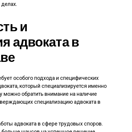
 делах.
ть и
я адвоката в
аве
ебует особого подхода и специфических
двоката, который специализируется именно
ду можно обратить внимание на наличие
тверждающих специализацию адвоката в
боты адвоката в сфере трудовых споров.
ем больше шансов на успешное решение