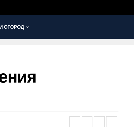
И ОГОРОД
шения