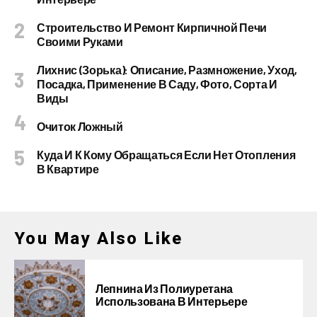
Строительство И Ремонт Кирпичной Печи
Своими Руками
Лихнис (Зорька): Описание, Размножение, Уход,
Посадка, Применение В Саду, Фото, Сорта И
Виды
Очиток Ложный
Куда И К Кому Обращаться Если Нет Отопления
В Квартире
You May Also Like
Лепнина Из Полиуретана
Использована В Интерьере