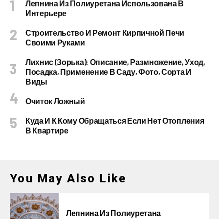
Лепнина Из Полиуретана Использована В
Интерьере
Строительство И Ремонт Кирпичной Печи
Своими Руками
Лихнис (Зорька): Описание, Размножение, Уход,
Посадка, Применение В Саду, Фото, Сорта И
Виды
Очиток Ложный
Куда И К Кому Обращаться Если Нет Отопления
В Квартире
You May Also Like
Лепнина Из Полиуретана