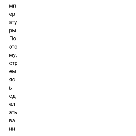
мп
ер
ату
ры.
По
это
му,
стр
ем
яс
ь
сд
ел
ать
ва
нн