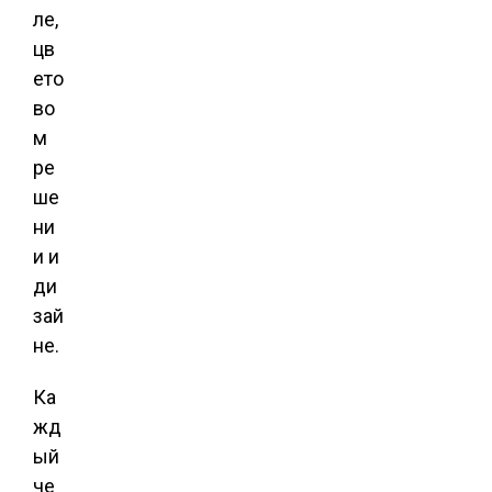
ле,
цв
ето
во
м
ре
ше
ни
и и
ди
зай
не.
Ка
жд
ый
че