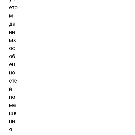
ето
м
да
нн
ых
ос
об
ен
но
сте
й
по
ме
ще
ни
я.