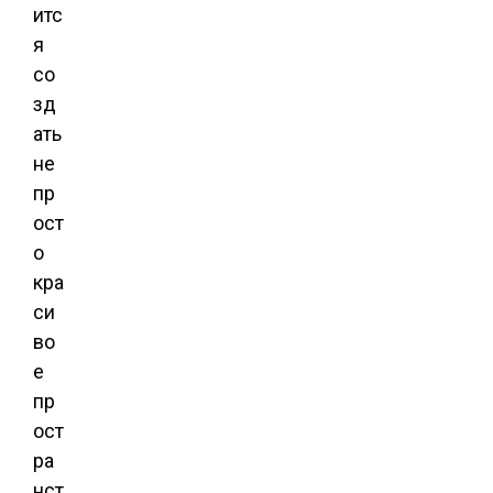
итс
я
со
зд
ать
не
пр
ост
о
кра
си
во
е
пр
ост
ра
нст