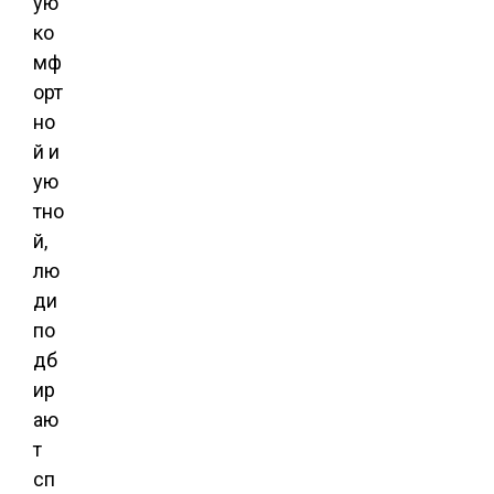
ую
ко
мф
орт
но
й и
ую
тно
й,
лю
ди
по
дб
ир
аю
т
сп