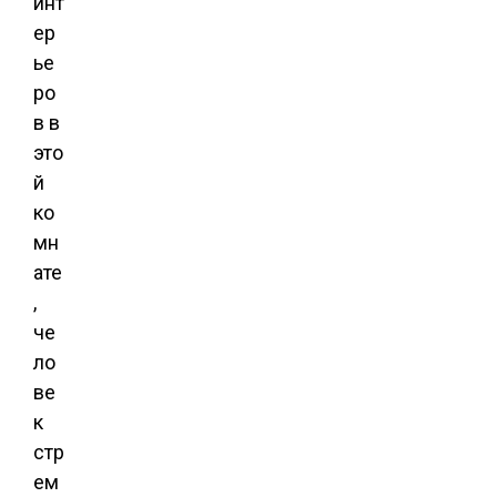
инт
ер
ье
ро
в в
это
й
ко
мн
ате
,
че
ло
ве
к
стр
ем