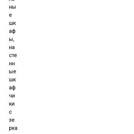
ны
е
шк
аф
ы,
на
сте
нн
ые
шк
аф
чи
ки
с
зе
рка