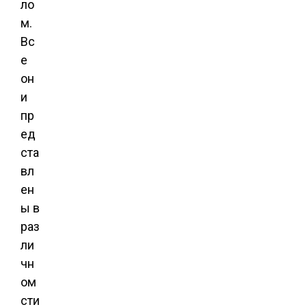
ло
м.
Вс
е
он
и
пр
ед
ста
вл
ен
ы в
раз
ли
чн
ом
сти