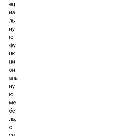
ец
иа
ль
ну
ю
фу
нк
ци
он
аль
ну
ю
ме
бе
ль,
с
уч