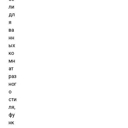
ли
дл
я
ва
нн
ых
ко
мн
ат
раз
ног
о
сти
ля,
фу
нк