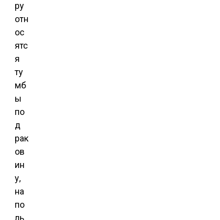
ру
отн
ос
ятс
я
ту
мб
ы
по
д
рак
ов
ин
у,
на
по
ль