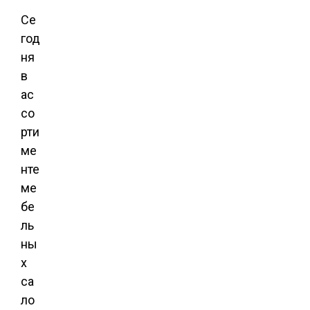
Се
год
ня
в
ас
со
рти
ме
нте
ме
бе
ль
ны
х
са
ло