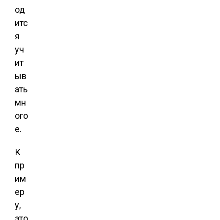
од
итс
я
уч
ит
ыв
ать
мн
ого
е.
К
пр
им
ер
у,
это