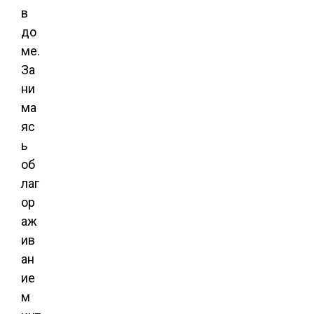
в
до
ме.
За
ни
ма
яс
ь
об
лаг
ор
аж
ив
ан
ие
м