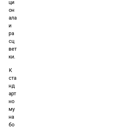
ци
он
ала
и
ра
сц
вет
ки.
К
ста
нд
арт
но
му
на
бо