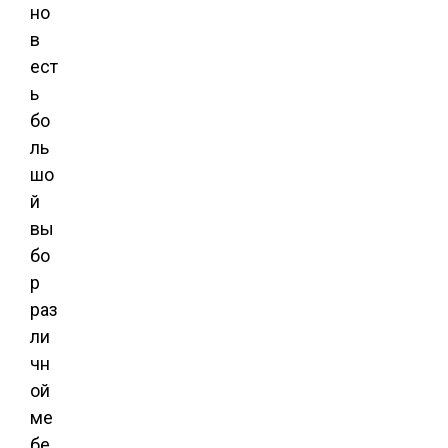
но
в
ест
ь
бо
ль
шо
й
вы
бо
р
раз
ли
чн
ой
ме
бе