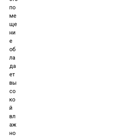
по
ме
ще
ни
е
об
ла
да
ет
вы
со
ко
й
вл
аж
но