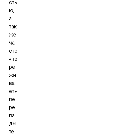
сть
ю,
а
так
же
ча
сто
«пе
ре
жи
ва
ет»
пе
ре
па
ды
те