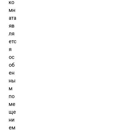
ко
мн
ата
яв
ля
етс
я
ос
об
ен
ны
м
по
ме
ще
ни
ем