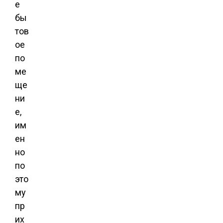
е
бы
тов
ое
по
ме
ще
ни
е,
им
ен
но
по
это
му
пр
их