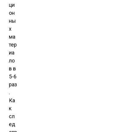
ци
он
ны
х
ма
тер
иа
ло
в в
5-6
раз
.
Ка
к
сл
ед