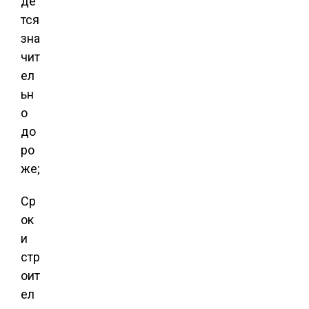
де
тся
зна
чит
ел
ьн
о
до
ро
же;
Ср
ок
и
стр
оит
ел