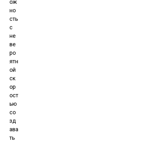
ож
но
сть
с
не
ве
ро
ятн
ой
ск
ор
ост
ью
со
зд
ава
ть