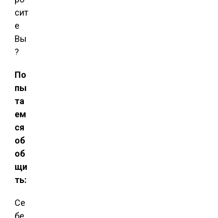
сит
е
Вы
?
По
пы
та
ем
ся
об
об
щи
ть:
Се
бе