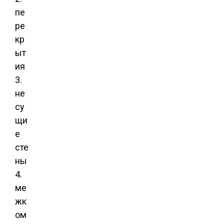
пе
ре
кр
ыт
ия
3.
не
су
щи
е
сте
ны
4.
ме
жк
ом