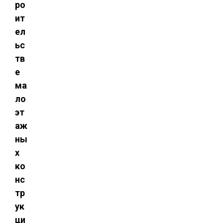
ро
ит
ел
ьс
тв
е
ма
ло
эт
аж
ны
х
ко
нс
тр
ук
ци