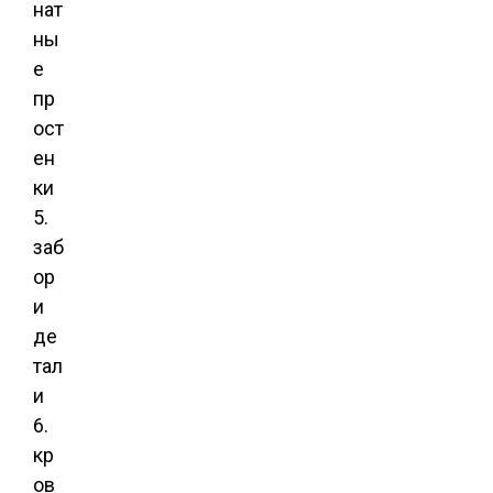
нат
ны
е
пр
ост
ен
ки
5.
заб
ор
и
де
тал
и
6.
кр
ов