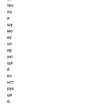
теп
ло
и
шу
мо
из
ол
ир
ую
ще
й
ко
нст
рук
ци
и,