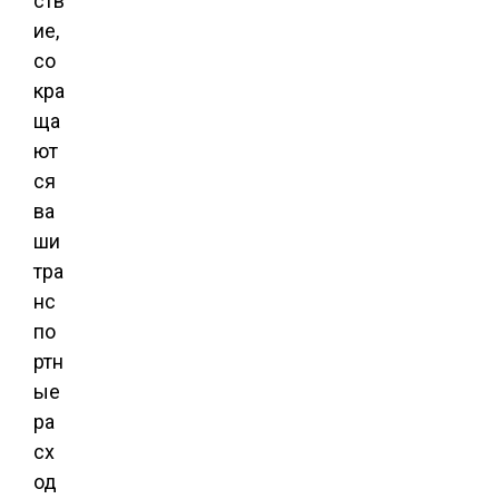
ств
ие,
со
кра
ща
ют
ся
ва
ши
тра
нс
по
ртн
ые
ра
сх
од