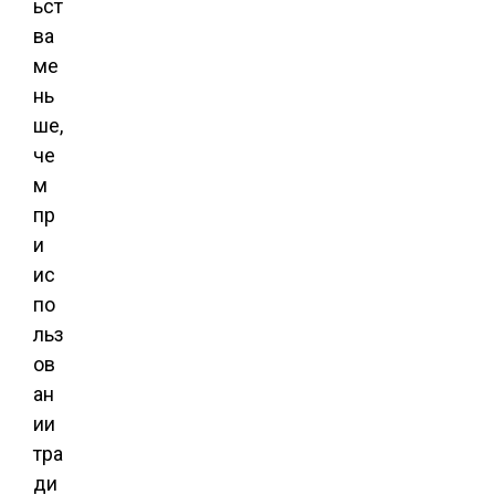
ьст
ва
ме
нь
ше,
че
м
пр
и
ис
по
льз
ов
ан
ии
тра
ди