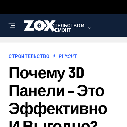
СТРОИТЕЛЬСТВО И
РЕМОНТ
БИЗНЕС И
СТРОИТЕЛЬСТВО И РЕМОНТ
ФИНАНСЫ
Почему 3D
САД И ОГОРОД
Панели – Это
Эффективно
И Выгодно?