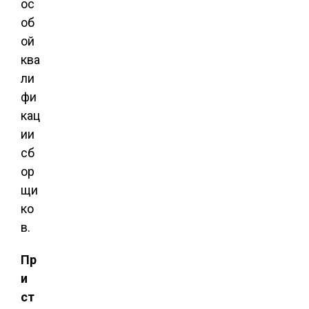
ос
об
ой
ква
ли
фи
кац
ии
сб
ор
щи
ко
в.
Пр
и
ст