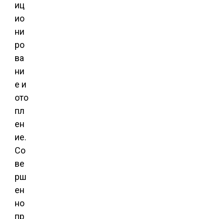
иц
ио
ни
ро
ва
ни
е и
ото
пл
ен
ие.
Со
ве
рш
ен
но
пр