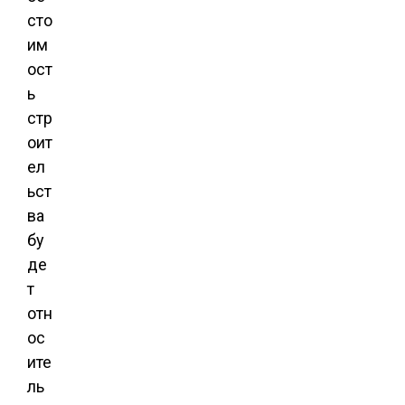
сто
им
ост
ь
стр
оит
ел
ьст
ва
бу
де
т
отн
ос
ите
ль