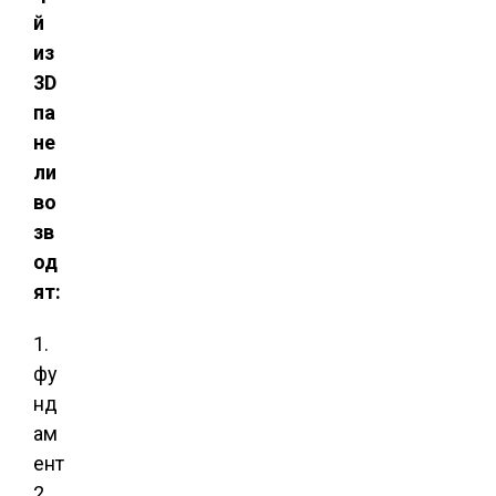
й
из
3D
па
не
ли
во
зв
од
ят:
1.
фу
нд
ам
ент
2.