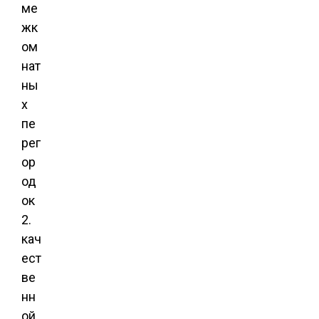
ме
жк
ом
нат
ны
х
пе
рег
ор
од
ок
2.
кач
ест
ве
нн
ой