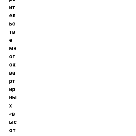
ит
ел
ьс
тв
е
мн
ог
ок
ва
рт
ир
ны
х
«в
ыс
от