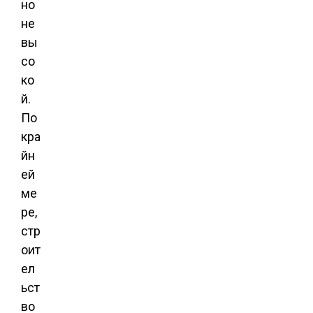
но
не
вы
со
ко
й.
По
кра
йн
ей
ме
ре,
стр
оит
ел
ьст
во