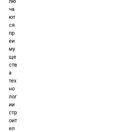
лю
ча
ют
ся
пр
еи
му
ще
ств
а
тех
но
лог
ии
стр
оит
ел