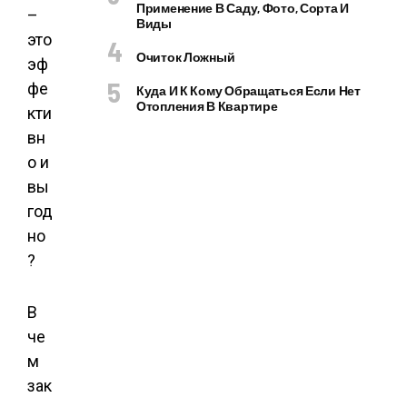
Применение В Саду, Фото, Сорта И
Виды
Очиток Ложный
Куда И К Кому Обращаться Если Нет
Отопления В Квартире
В
че
м
зак