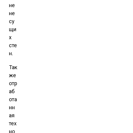
не
не
су
щи
х
сте
н.
Так
же
отр
аб
ота
нн
ая
тех
но