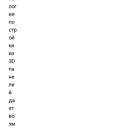
лог
ия
по
стр
ой
ки
из
3D
па
не
ле
й
да
ет
во
зм