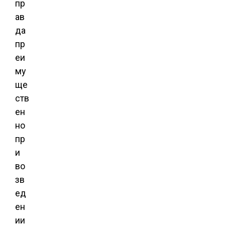
пр
ав
да
пр
еи
му
ще
ств
ен
но
пр
и
во
зв
ед
ен
ии