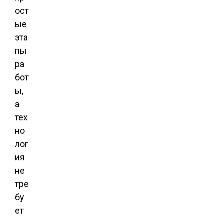
ост
ые
эта
пы
ра
бот
ы,
а
тех
но
лог
ия
не
тре
бу
ет