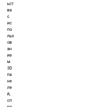
ьст
ва
с
ис
по
льз
ов
ан
ие
м
3D
па
не
ле
й,
сп
ро