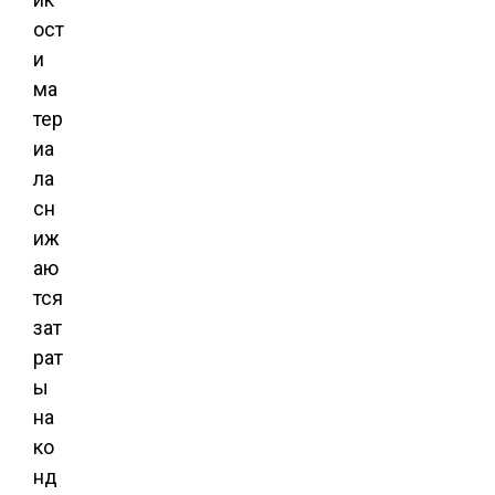
ост
и
ма
тер
иа
ла
сн
иж
аю
тся
зат
рат
ы
на
ко
нд