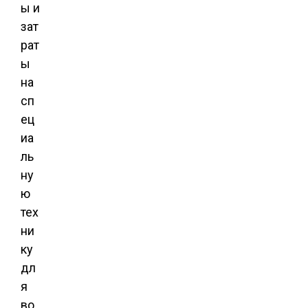
ы и
зат
рат
ы
на
сп
ец
иа
ль
ну
ю
тех
ни
ку
дл
я
во