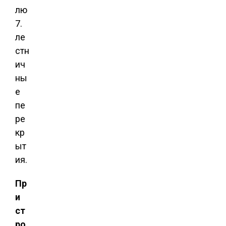
лю
7.
ле
стн
ич
ны
е
пе
ре
кр
ыт
ия.
Пр
и
ст
ро