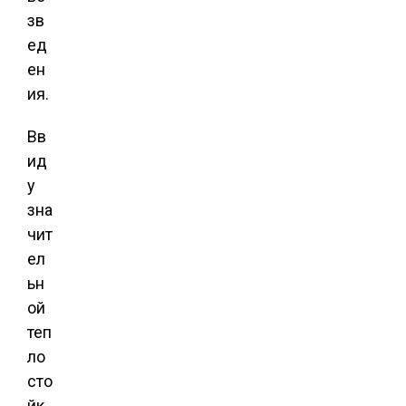
зв
ед
ен
ия.
Вв
ид
у
зна
чит
ел
ьн
ой
теп
ло
сто
йк