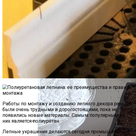
Нарушения В Области
Административного Права: Как
Бороться И Как Устранить
Ежа Сборная – Использование И
Применение В Озеленении И
Ландшафтном Дизайне
Работы по монтажу и созданию лепного декора раньше
были очень трудными и дорогостоящими, пока не
появились новые материалы. Самым популярным из
них является полиуретан.
5 Мифов О Работе Адвоката По
Лепные украшения делаются сегодня промышленным