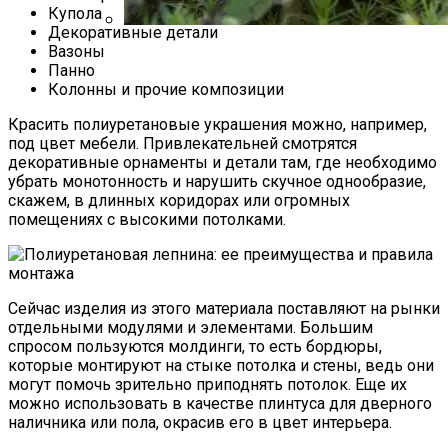
Купола
Декоративные детали
Вазоны
Что Такое Княженика, Где Произрастает
Панно
Ягода, Как Выглядит И Как Вырастить
Колонны и прочие композиции
Арктическую Малину На Участке
Красить полиуретановые украшения можно, например,
под цвет мебели. Привлекательней смотрятся
декоративные орнаменты и детали там, где необходимо
убрать монотонность и нарушить скучное однообразие,
скажем, в длинных коридорах или огромных
помещениях с высокими потолками.
Сейчас изделия из этого материала поставляют на рынки
отдельными модулями и элементами. Большим
спросом пользуются молдинги, то есть бордюры,
которые монтируют на стыке потолка и стены, ведь они
могут помочь зрительно приподнять потолок. Еще их
можно использовать в качестве плинтуса для дверного
наличника или пола, окрасив его в цвет интерьера.