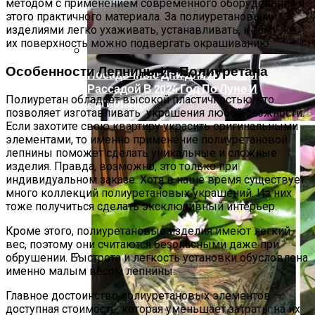
методом с применением современного оборудования и
Уголовным Делам
этого практичного материала. За полиуретановыми
изделиями легко ухаживать, устанавливать, к тому же
их поверхность можно подвергать окрашиванию.
Особенности Лепнины Из Полиуретана
Посадочные Дни Для Лобелии
Рассадой В 2024 Год По Луне И
Полиуретан обладает высокой пластичностью, что
Регионам
позволяет изготавливать украшения любой сложности.
Если захотите свою квартиру украсить оригинальными
элементами, то именно применение полиуретановой
лепнины поможет сделать уникальные и сложные
изделия. Правда, возможно, это только при
индивидуальном заказе. Хотя в наше время существует
много коллекций полиуретановых украшений. Из них
тоже получиться сделать эксклюзивный интерьер.
Кроме этого, полиуретановые изделия имеют легкий
вес, поэтому они считаются безопасными даже при
обрушении. Быстрота и легкость установки обусловлена
именно малым весом лепнины.
Актуальные Изменения В
Административном Законодательстве:
Главное достоинство полиуретановых элементов —
Что Изменилось
доступная стоимость, которая уменьшает затраты на их