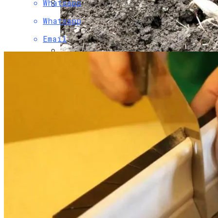
Whatsapp
Основные Способы Взыскания Долгов
Whatsapp
Как Прочистить Дымоход Своими
С Помощью Юридических Услуг
Руками
Email
Благоприятные Дни Для Высадки
Георгинов В Открытый Грунт Весной
2024 Года