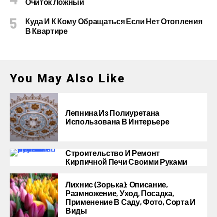
Очиток Ложный
Куда И К Кому Обращаться Если Нет Отопления
В Квартире
You May Also Like
Лепнина Из Полиуретана
Использована В Интерьере
Строительство И Ремонт
Кирпичной Печи Своими Руками
Лихнис (Зорька): Описание,
Размножение, Уход, Посадка,
Применение В Саду, Фото, Сорта И
Виды