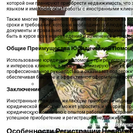
которой они планируют приобрести недвижимость, что
Посадочные Дни Для Лобелии Рассадой 
языком и имеющие опыт работы с иностранными клиен
Также многие иностранные граждане обращаются за юр
сроки и требования, которые необходимо соблюдать п
документы и правильно оформить все необходимые заяв
быть в курсе всех нововведений и изменений в проце
Общие Преимущества Юридической Помощ
Использование юридической помощи при регистрации 
и интересов клиентов, а также минимизируют риски в
профессиональное руководство и оказывает поддержку
обеспечивая быстрое и эффективное оформление всех
Заключение
Как Оформить Наследство, Находясь За
Иностранные граждане, желающие приобрести недвижим
юридической помощью может упростить и ускорить пр
юридическую компанию с опытом работы с иностранным
успешное приобретение и регистрацию недвижимости 
О Нюансах Выращивания И Содержания 
Особенности Регистрации Недвиж