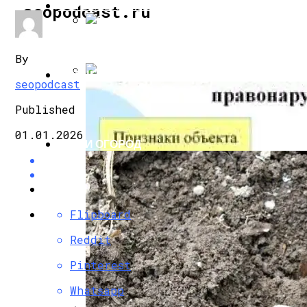
СТРОИТЕЛЬСТВО И РЕМОНТ
seopodcast.ru
Эмаль Для Радиаторов Отопления
By
БИЗНЕС И ФИНАНСЫ
seopodcast
Почему Плохо Греет Батарея Отопления
Published
01.01.2026
САД И ОГОРОД
Flipboard
Reddit
Pinterest
Whatsapp