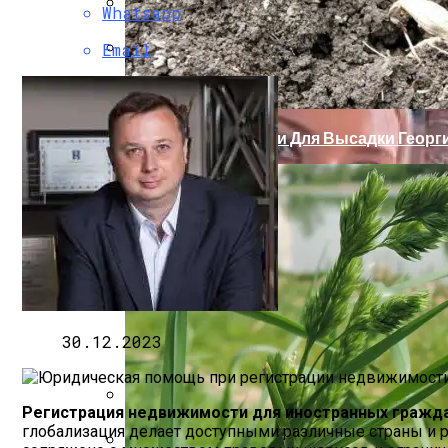
Whatsapp
Нарушения В Области Административног
Email
Как Используют Лепнину В Обустройст
Благоприятные Дни Для Высадки Георги
30.12.2023
Регистрация недвижимости для иностранных гражд
5 Мифов О Работе Адвоката По Уголов
глобализация делает доступными различные страны и 