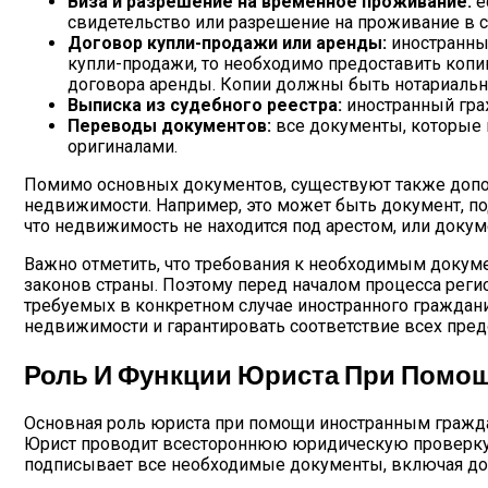
Виза и разрешение на временное проживание:
е
свидетельство или разрешение на проживание в с
Договор купли-продажи или аренды:
иностранный
купли-продажи, то необходимо предоставить копи
договора аренды. Копии должны быть нотариальн
Выписка из судебного реестра:
иностранный граж
Переводы документов:
все документы, которые 
оригиналами.
Помимо основных документов, существуют также допол
недвижимости. Например, это может быть документ, п
что недвижимость не находится под арестом, или доку
Важно отметить, что требования к необходимым докуме
законов страны. Поэтому перед началом процесса реги
требуемых в конкретном случае иностранного граждани
недвижимости и гарантировать соответствие всех пре
Роль И Функции Юриста При Помо
Основная роль юриста при помощи иностранным гражда
Юрист проводит всестороннюю юридическую проверку о
подписывает все необходимые документы, включая дог