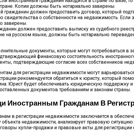
сли иностранный гражданин находится в стране по визе, т
тране. Копии должны быть нотариально заверены.
 гражданин должен предоставить договор, который подтв
ю свидетельства о собственности на недвижимость. Если 
о заверены.
данин должен предоставить выписку из судебного реестра
не на русском языке, должны быть нотариально переведен
нительные документы, которые могут потребоваться в за
одтверждающий финансовую состоятельность иностранного
менты, подтверждающие согласие всех собственников нед
нтам для регистрации недвижимости могут варьироваться 
страции рекомендуется обратиться к юристу, который пом
на. Юрист будет обеспечивать юридическую поддержку и к
доставленных документов требованиям и законам страны.
щи Иностранным Гражданам В Регист
нам в регистрации недвижимости заключается в обеспече
бъекта недвижимости, анализирует правовую ситуацию и 
оворы купли-продажи и правовые акты для регистрации 