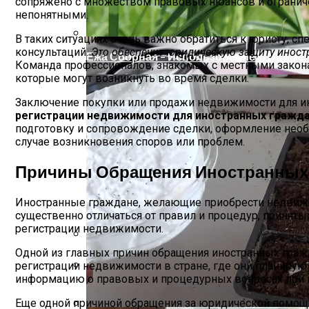
сопряжено с множеством правовых нюансов и ограниче
непонятными.
Отличия Декора Из Пенопласта
В таких ситуациях очень важно обратиться к юристу,
консультаций.
Это обеспечит юридическую защиту иност
Ежа Сборная – Использование И Приме
Команда профессионалов, знакомых с местными закон
которые могут возникнуть во время сделки.
Заключение покупки или продажи недвижимости для ин
регистрации недвижимости для иностранных гражда
подготовку и сопровождение сделки, оформление необх
случае возникновения споров или проблем.
Причины Обращения Иностранных 
Иностранные граждане, желающие приобрести недвижим
существенно отличаться от правил и процедур, приняты
регистрации недвижимости.
Одной из главных причин обращения иностранных гражд
Актуальные Изменения В Администрати
регистрации недвижимости в стране, где они планиру
информацию о правовых и процедурных вопросах при п
Разновидность Архитектурных Элемен
Еще одной причиной обращения за юридической помощь