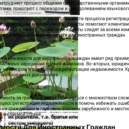
 затрудняет процесс общения с государственными органа
В 2024 Год По Луне И Регионам
тами, помогают с переводом и преодолеванием языкового
идической помощью из-за сложности процесса регистрации
ри регистрации недвижимости. Юристы помогают клиентам 
ления и заявки. Кроме того, юристы следят за всеми из
ссе регистрации недвижимости для иностранных граждан.
и
недвижимости для иностранных граждан имеет ряд преиму
озможных нарушений правил и законов. Во-вторых, юриди
 на каждом этапе процесса регистрации недвижимости. Кр
 необходимых документов.
 Границей
ость за границей, могут столкнуться с множеством слож
оцесс регистрации недвижимости и помочь избежать ошиб
и гражданами и глубоким знанием зарубежного и местно
в желаемой стране.
Лотосов Дома И На Даче
имости Для Иностранных Граждан