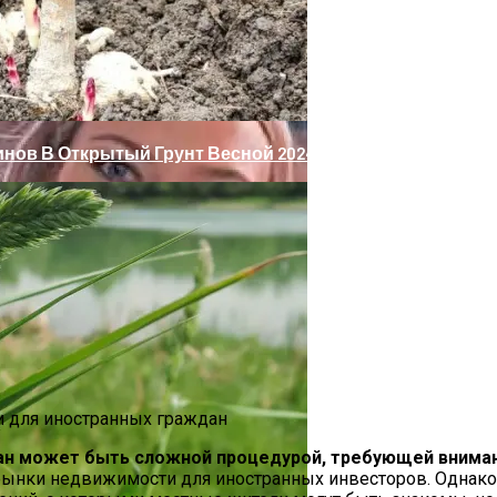
о Права: Как Бороться И Как Устранить
ве Интерьеров?
нов В Открытый Грунт Весной 2024 Года
ан может быть сложной процедурой, требующей вниман
ным Делам
рынки недвижимости для иностранных инвесторов. Однако,